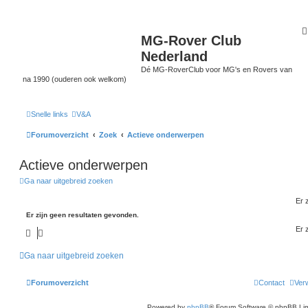
MG-Rover Club
Nederland
Dé MG-RoverClub voor MG's en Rovers van
na 1990 (ouderen ook welkom)
Snelle links
V&A
Forumoverzicht
Zoek
Actieve onderwerpen
Actieve onderwerpen
Ga naar uitgebreid zoeken
Er 
Er zijn geen resultaten gevonden.
Er 
Ga naar uitgebreid zoeken
Forumoverzicht
Contact
Verw
Powered by
phpBB
® Forum Software © phpBB Lim