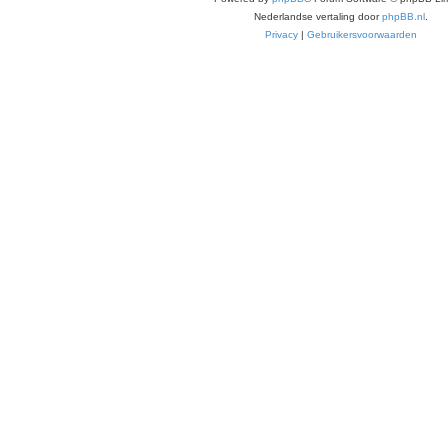
Nederlandse vertaling door
phpBB.nl
.
Privacy
|
Gebruikersvoorwaarden