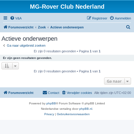
MG-Rover Club Nederland
V&A
Registreer
Aanmelden
Z
Forumoverzicht
Zoek
Actieve onderwerpen
o
Actieve onderwerpen
e
Ga naar uitgebreid zoeken
k
Er zijn 0 resultaten gevonden • Pagina
1
van
1
Er zijn geen resultaten gevonden.
Er zijn 0 resultaten gevonden • Pagina
1
van
1
Ga naar
Forumoverzicht
Contact
Verwijder cookies
Alle tijden zijn
UTC+02:00
Powered by
phpBB
® Forum Software © phpBB Limited
Nederlandse vertaling door
phpBB.nl
.
Privacy
|
Gebruikersvoorwaarden