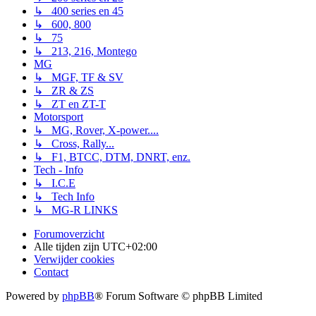
↳ 400 series en 45
↳ 600, 800
↳ 75
↳ 213, 216, Montego
MG
↳ MGF, TF & SV
↳ ZR & ZS
↳ ZT en ZT-T
Motorsport
↳ MG, Rover, X-power....
↳ Cross, Rally...
↳ F1, BTCC, DTM, DNRT, enz.
Tech - Info
↳ I.C.E
↳ Tech Info
↳ MG-R LINKS
Forumoverzicht
Alle tijden zijn
UTC+02:00
Verwijder cookies
Contact
Powered by
phpBB
® Forum Software © phpBB Limited