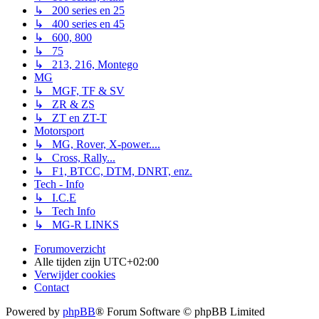
↳ 200 series en 25
↳ 400 series en 45
↳ 600, 800
↳ 75
↳ 213, 216, Montego
MG
↳ MGF, TF & SV
↳ ZR & ZS
↳ ZT en ZT-T
Motorsport
↳ MG, Rover, X-power....
↳ Cross, Rally...
↳ F1, BTCC, DTM, DNRT, enz.
Tech - Info
↳ I.C.E
↳ Tech Info
↳ MG-R LINKS
Forumoverzicht
Alle tijden zijn
UTC+02:00
Verwijder cookies
Contact
Powered by
phpBB
® Forum Software © phpBB Limited