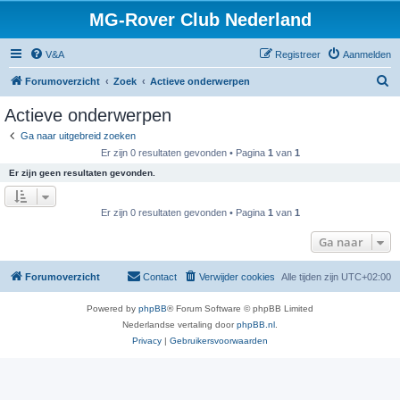
MG-Rover Club Nederland
V&A
Registreer
Aanmelden
Z
Forumoverzicht
Zoek
Actieve onderwerpen
o
Actieve onderwerpen
e
Ga naar uitgebreid zoeken
k
Er zijn 0 resultaten gevonden • Pagina
1
van
1
Er zijn geen resultaten gevonden.
Er zijn 0 resultaten gevonden • Pagina
1
van
1
Ga naar
Forumoverzicht
Contact
Verwijder cookies
Alle tijden zijn
UTC+02:00
Powered by
phpBB
® Forum Software © phpBB Limited
Nederlandse vertaling door
phpBB.nl
.
Privacy
|
Gebruikersvoorwaarden