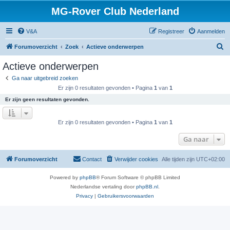
MG-Rover Club Nederland
V&A
Registreer
Aanmelden
Z
Forumoverzicht
Zoek
Actieve onderwerpen
o
Actieve onderwerpen
e
Ga naar uitgebreid zoeken
k
Er zijn 0 resultaten gevonden • Pagina
1
van
1
Er zijn geen resultaten gevonden.
Er zijn 0 resultaten gevonden • Pagina
1
van
1
Ga naar
Forumoverzicht
Contact
Verwijder cookies
Alle tijden zijn
UTC+02:00
Powered by
phpBB
® Forum Software © phpBB Limited
Nederlandse vertaling door
phpBB.nl
.
Privacy
|
Gebruikersvoorwaarden