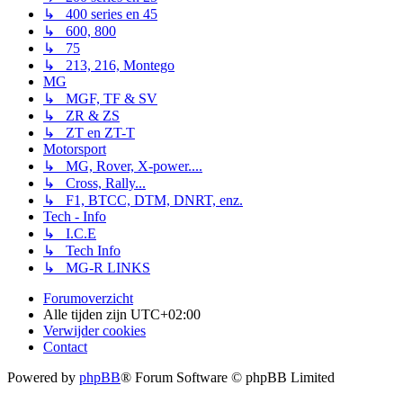
↳ 400 series en 45
↳ 600, 800
↳ 75
↳ 213, 216, Montego
MG
↳ MGF, TF & SV
↳ ZR & ZS
↳ ZT en ZT-T
Motorsport
↳ MG, Rover, X-power....
↳ Cross, Rally...
↳ F1, BTCC, DTM, DNRT, enz.
Tech - Info
↳ I.C.E
↳ Tech Info
↳ MG-R LINKS
Forumoverzicht
Alle tijden zijn
UTC+02:00
Verwijder cookies
Contact
Powered by
phpBB
® Forum Software © phpBB Limited