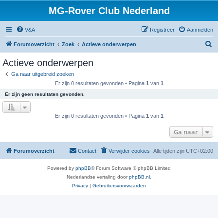
MG-Rover Club Nederland
V&A
Registreer
Aanmelden
Z
Forumoverzicht
Zoek
Actieve onderwerpen
o
Actieve onderwerpen
e
Ga naar uitgebreid zoeken
k
Er zijn 0 resultaten gevonden • Pagina
1
van
1
Er zijn geen resultaten gevonden.
Er zijn 0 resultaten gevonden • Pagina
1
van
1
Ga naar
Forumoverzicht
Contact
Verwijder cookies
Alle tijden zijn
UTC+02:00
Powered by
phpBB
® Forum Software © phpBB Limited
Nederlandse vertaling door
phpBB.nl
.
Privacy
|
Gebruikersvoorwaarden