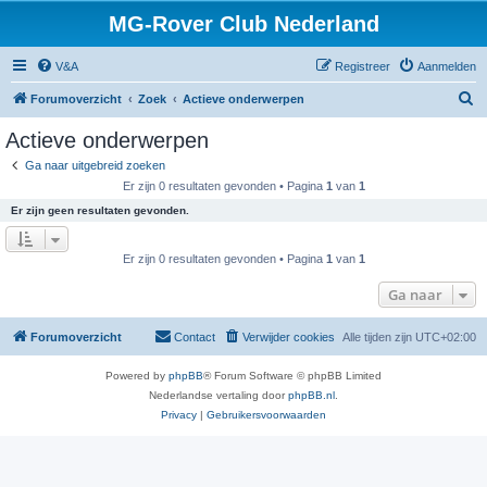
MG-Rover Club Nederland
V&A
Registreer
Aanmelden
Z
Forumoverzicht
Zoek
Actieve onderwerpen
o
Actieve onderwerpen
e
Ga naar uitgebreid zoeken
k
Er zijn 0 resultaten gevonden • Pagina
1
van
1
Er zijn geen resultaten gevonden.
Er zijn 0 resultaten gevonden • Pagina
1
van
1
Ga naar
Forumoverzicht
Contact
Verwijder cookies
Alle tijden zijn
UTC+02:00
Powered by
phpBB
® Forum Software © phpBB Limited
Nederlandse vertaling door
phpBB.nl
.
Privacy
|
Gebruikersvoorwaarden