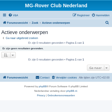
MG-Rover Club Nederland
V&A
Registreer
Aanmelden
Z
Forumoverzicht
Zoek
Actieve onderwerpen
o
Actieve onderwerpen
e
Ga naar uitgebreid zoeken
k
Er zijn 0 resultaten gevonden • Pagina
1
van
1
Er zijn geen resultaten gevonden.
Er zijn 0 resultaten gevonden • Pagina
1
van
1
Ga naar
Forumoverzicht
Contact
Verwijder cookies
Alle tijden zijn
UTC+02:00
Powered by
phpBB
® Forum Software © phpBB Limited
Nederlandse vertaling door
phpBB.nl
.
Privacy
|
Gebruikersvoorwaarden