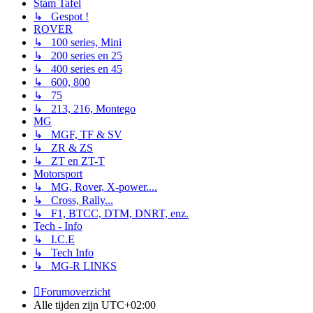
Stam Tafel
↳ Gespot !
ROVER
↳ 100 series, Mini
↳ 200 series en 25
↳ 400 series en 45
↳ 600, 800
↳ 75
↳ 213, 216, Montego
MG
↳ MGF, TF & SV
↳ ZR & ZS
↳ ZT en ZT-T
Motorsport
↳ MG, Rover, X-power....
↳ Cross, Rally...
↳ F1, BTCC, DTM, DNRT, enz.
Tech - Info
↳ I.C.E
↳ Tech Info
↳ MG-R LINKS
Forumoverzicht
Alle tijden zijn
UTC+02:00