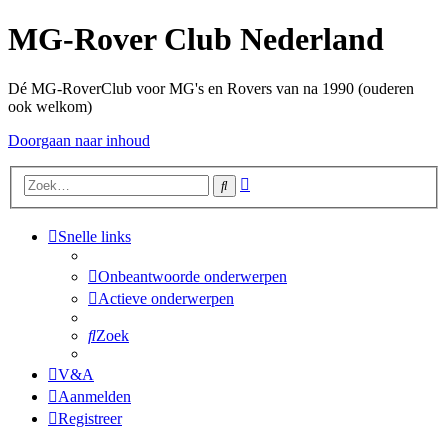
MG-Rover Club Nederland
Dé MG-RoverClub voor MG's en Rovers van na 1990 (ouderen
ook welkom)
Doorgaan naar inhoud
Uitgebreid
Zoek
zoeken
Snelle links
Onbeantwoorde onderwerpen
Actieve onderwerpen
Zoek
V&A
Aanmelden
Registreer