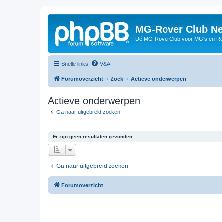
MG-Rover Club Ne
Dé MG-RoverClub voor MG's en Ro
Snelle links
V&A
Forumoverzicht
Zoek
Actieve onderwerpen
Actieve onderwerpen
Ga naar uitgebreid zoeken
Er zijn geen resultaten gevonden.
Ga naar uitgebreid zoeken
Forumoverzicht