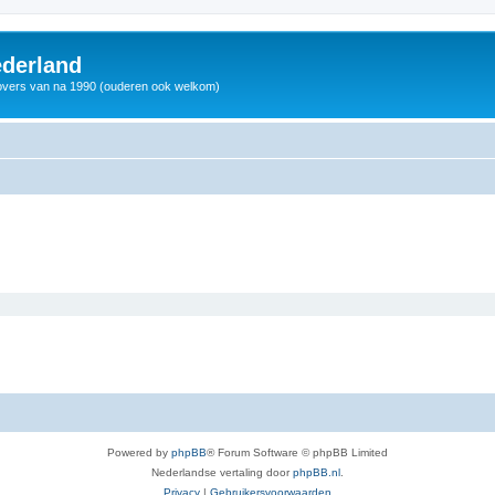
derland
vers van na 1990 (ouderen ook welkom)
Powered by
phpBB
® Forum Software © phpBB Limited
Nederlandse vertaling door
phpBB.nl
.
Privacy
|
Gebruikersvoorwaarden