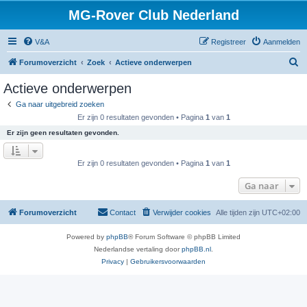
MG-Rover Club Nederland
V&A
Registreer
Aanmelden
Z
Forumoverzicht
Zoek
Actieve onderwerpen
o
Actieve onderwerpen
e
Ga naar uitgebreid zoeken
k
Er zijn 0 resultaten gevonden • Pagina
1
van
1
Er zijn geen resultaten gevonden.
Er zijn 0 resultaten gevonden • Pagina
1
van
1
Ga naar
Forumoverzicht
Contact
Verwijder cookies
Alle tijden zijn
UTC+02:00
Powered by
phpBB
® Forum Software © phpBB Limited
Nederlandse vertaling door
phpBB.nl
.
Privacy
|
Gebruikersvoorwaarden