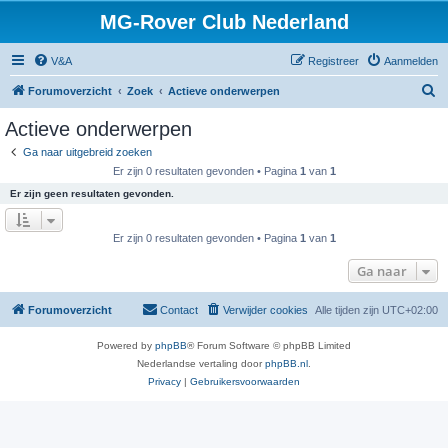
MG-Rover Club Nederland
V&A
Registreer
Aanmelden
Z
Forumoverzicht
Zoek
Actieve onderwerpen
o
Actieve onderwerpen
e
Ga naar uitgebreid zoeken
k
Er zijn 0 resultaten gevonden • Pagina
1
van
1
Er zijn geen resultaten gevonden.
Er zijn 0 resultaten gevonden • Pagina
1
van
1
Ga naar
Forumoverzicht
Contact
Verwijder cookies
Alle tijden zijn
UTC+02:00
Powered by
phpBB
® Forum Software © phpBB Limited
Nederlandse vertaling door
phpBB.nl
.
Privacy
|
Gebruikersvoorwaarden