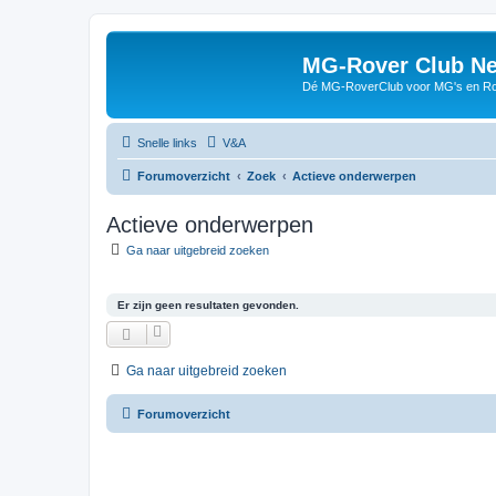
MG-Rover Club Ne
Dé MG-RoverClub voor MG's en Ro
Snelle links
V&A
Forumoverzicht
Zoek
Actieve onderwerpen
Actieve onderwerpen
Ga naar uitgebreid zoeken
Er zijn geen resultaten gevonden.
Ga naar uitgebreid zoeken
Forumoverzicht