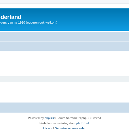
derland
vers van na 1990 (ouderen ook welkom)
Powered by
phpBB
® Forum Software © phpBB Limited
Nederlandse vertaling door
phpBB.nl
.
Privacy
|
Gebruikersvoorwaarden