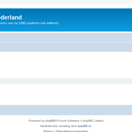
derland
vers van na 1990 (ouderen ook welkom)
Powered by
phpBB
® Forum Software © phpBB Limited
Nederlandse vertaling door
phpBB.nl
.
Privacy
|
Gebruikersvoorwaarden