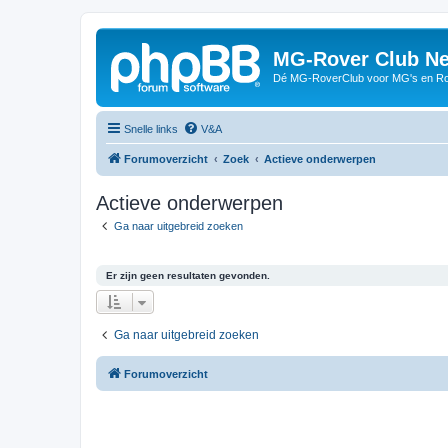
MG-Rover Club Ne
Dé MG-RoverClub voor MG's en Ro
Snelle links
V&A
Forumoverzicht
Zoek
Actieve onderwerpen
Actieve onderwerpen
Ga naar uitgebreid zoeken
Er zijn geen resultaten gevonden.
Ga naar uitgebreid zoeken
Forumoverzicht