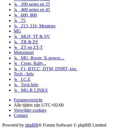
↳ 200 series en 25
↳ 400 series en 45
↳ 600, 800
↳ 75
↳ 213, 216, Montego
MG
↳ MGF, TF & SV
↳ ZR & ZS
↳ ZT en ZT-T
Motorsport
↳ MG, Rover, X-power....
↳ Cross, Rally...
↳ F1, BTCC, DTM, DNRT, enz.
Tech - Info
↳ I.C.E
↳ Tech Info
↳ MG-R LINKS
Forumoverzicht
Alle tijden zijn
UTC+02:00
Verwijder cookies
Contact
Powered by
phpBB
® Forum Software © phpBB Limited