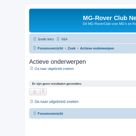
MG-Rover Club Ne
Dé MG-RoverClub voor MG's en Ro
Snelle links
V&A
Forumoverzicht
Zoek
Actieve onderwerpen
Actieve onderwerpen
Ga naar uitgebreid zoeken
Er zijn geen resultaten gevonden.
Ga naar uitgebreid zoeken
Forumoverzicht