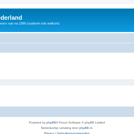
derland
vers van na 1990 (ouderen ook welkom)
Powered by
phpBB
® Forum Software © phpBB Limited
Nederlandse vertaling door
phpBB.nl
.
Privacy
|
Gebruikersvoorwaarden