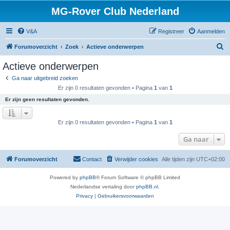
MG-Rover Club Nederland
V&A
Registreer
Aanmelden
Z
Forumoverzicht
Zoek
Actieve onderwerpen
o
Actieve onderwerpen
e
Ga naar uitgebreid zoeken
k
Er zijn 0 resultaten gevonden • Pagina
1
van
1
Er zijn geen resultaten gevonden.
Er zijn 0 resultaten gevonden • Pagina
1
van
1
Ga naar
Forumoverzicht
Contact
Verwijder cookies
Alle tijden zijn
UTC+02:00
Powered by
phpBB
® Forum Software © phpBB Limited
Nederlandse vertaling door
phpBB.nl
.
Privacy
|
Gebruikersvoorwaarden