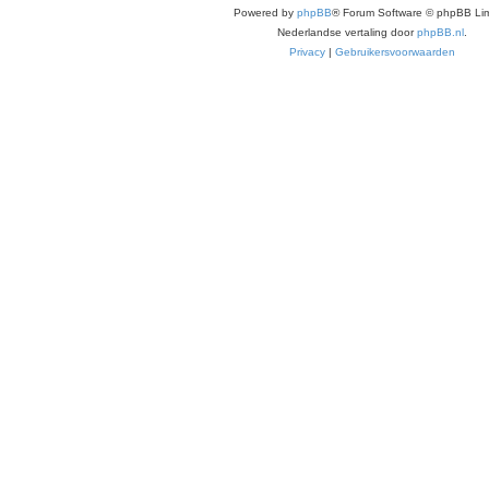
Powered by
phpBB
® Forum Software © phpBB Lim
Nederlandse vertaling door
phpBB.nl
.
Privacy
|
Gebruikersvoorwaarden