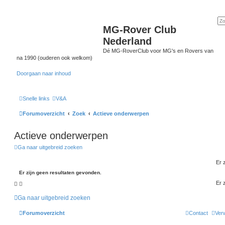
MG-Rover Club
Nederland
Dé MG-RoverClub voor MG's en Rovers van
na 1990 (ouderen ook welkom)
Doorgaan naar inhoud
Snelle links
V&A
Forumoverzicht
Zoek
Actieve onderwerpen
Actieve onderwerpen
Ga naar uitgebreid zoeken
Er 
Er zijn geen resultaten gevonden.
Er 
Ga naar uitgebreid zoeken
Forumoverzicht
Contact
Verw