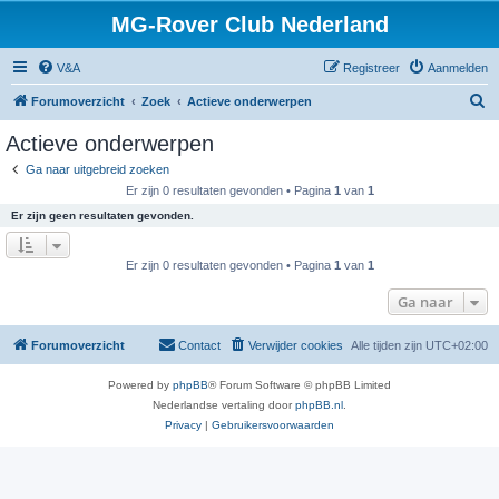
MG-Rover Club Nederland
V&A
Registreer
Aanmelden
Z
Forumoverzicht
Zoek
Actieve onderwerpen
o
Actieve onderwerpen
e
Ga naar uitgebreid zoeken
k
Er zijn 0 resultaten gevonden • Pagina
1
van
1
Er zijn geen resultaten gevonden.
Er zijn 0 resultaten gevonden • Pagina
1
van
1
Ga naar
Forumoverzicht
Contact
Verwijder cookies
Alle tijden zijn
UTC+02:00
Powered by
phpBB
® Forum Software © phpBB Limited
Nederlandse vertaling door
phpBB.nl
.
Privacy
|
Gebruikersvoorwaarden