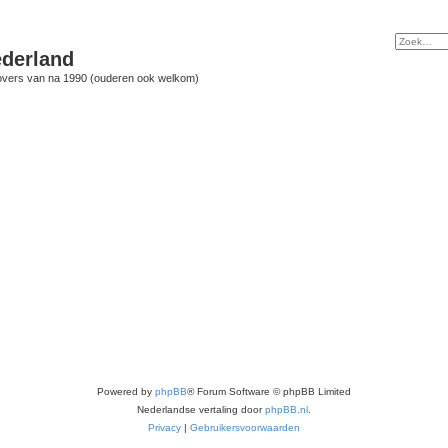
derland
vers van na 1990 (ouderen ook welkom)
Powered by
phpBB
® Forum Software © phpBB Limited
Nederlandse vertaling door
phpBB.nl
.
Privacy
|
Gebruikersvoorwaarden