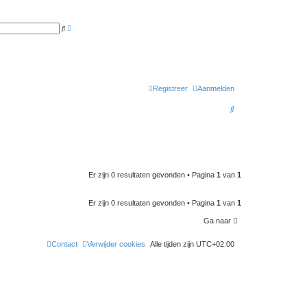
U
Z
i
o
t
e
g
k
e
b
r
e
i
Registreer
Aanmelden
d
z
Z
o
e
o
k
e
n
e
k
Er zijn 0 resultaten gevonden • Pagina
1
van
1
Er zijn 0 resultaten gevonden • Pagina
1
van
1
Ga naar
Contact
Verwijder cookies
Alle tijden zijn
UTC+02:00