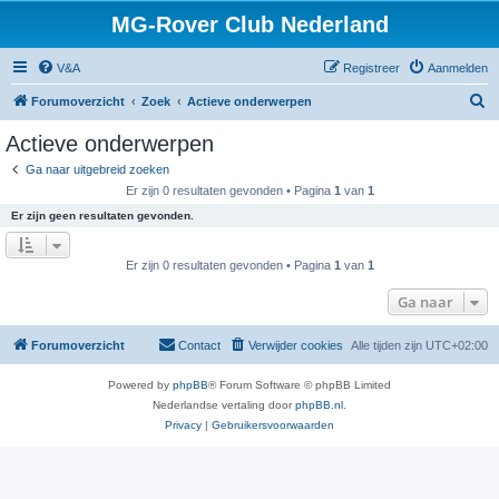
MG-Rover Club Nederland
V&A
Registreer
Aanmelden
Z
Forumoverzicht
Zoek
Actieve onderwerpen
o
Actieve onderwerpen
e
Ga naar uitgebreid zoeken
k
Er zijn 0 resultaten gevonden • Pagina
1
van
1
Er zijn geen resultaten gevonden.
Er zijn 0 resultaten gevonden • Pagina
1
van
1
Ga naar
Forumoverzicht
Contact
Verwijder cookies
Alle tijden zijn
UTC+02:00
Powered by
phpBB
® Forum Software © phpBB Limited
Nederlandse vertaling door
phpBB.nl
.
Privacy
|
Gebruikersvoorwaarden