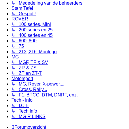
↳ Mededeling van de beheerders
Stam Tafel
↳ Gespot !
ROVER
↳ 100 series, Mini
↳ 200 series en 25
↳ 400 series en 45
↳ 600, 800
↳ 75
↳ 213, 216, Montego
MG
↳ MGF, TF & SV
↳ ZR & ZS
↳ ZT en ZT-T
Motorsport
↳ MG, Rover, X-power....
↳ Cross, Rally...
↳ F1, BTCC, DTM, DNRT, enz.
Tech - Info
↳ I.C.E
↳ Tech Info
↳ MG-R LINKS
Forumoverzicht