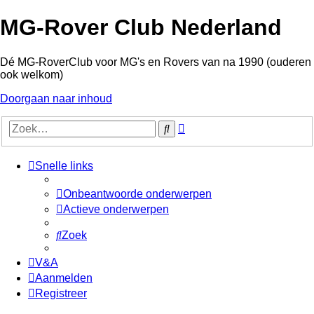
MG-Rover Club Nederland
Dé MG-RoverClub voor MG's en Rovers van na 1990 (ouderen
ook welkom)
Doorgaan naar inhoud
Uitgebreid
Zoek
zoeken
Snelle links
Onbeantwoorde onderwerpen
Actieve onderwerpen
Zoek
V&A
Aanmelden
Registreer