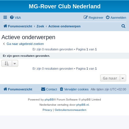
MG-Rover Club Nederland
V&A
Registreer
Aanmelden
Z
Forumoverzicht
Zoek
Actieve onderwerpen
o
Actieve onderwerpen
e
Ga naar uitgebreid zoeken
k
Er zijn 0 resultaten gevonden • Pagina
1
van
1
Er zijn geen resultaten gevonden.
Er zijn 0 resultaten gevonden • Pagina
1
van
1
Ga naar
Forumoverzicht
Contact
Verwijder cookies
Alle tijden zijn
UTC+02:00
Powered by
phpBB
® Forum Software © phpBB Limited
Nederlandse vertaling door
phpBB.nl
.
Privacy
|
Gebruikersvoorwaarden