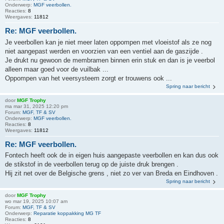
Onderwerp:
MGF veerbollen.
Reacties:
8
Weergaves:
11812
Re: MGF veerbollen.
Je veerbollen kan je niet meer laten oppompen met vloeistof als ze nog
niet aangepast werden en voorzien van een ventiel aan de gaszijde .
Je drukt nu gewoon de membramen binnen erin stuk en dan is je veerbol
alleen maar goed voor de vuilbak ...
Oppompen van het veersysteem zorgt er trouwens ook ...
Spring naar bericht
door
MGF Trophy
ma mar 31, 2025 12:20 pm
Forum:
MGF, TF & SV
Onderwerp:
MGF veerbollen.
Reacties:
8
Weergaves:
11812
Re: MGF veerbollen.
Fontech heeft ook de in eigen huis aangepaste veerbollen en kan dus ook
de stikstof in de veerbollen terug op de juiste druk brengen .
Hij zit net over de Belgische grens , niet zo ver van Breda en Eindhoven .
Spring naar bericht
door
MGF Trophy
wo mar 19, 2025 10:07 am
Forum:
MGF, TF & SV
Onderwerp:
Reparatie koppakking MG TF
Reacties:
8