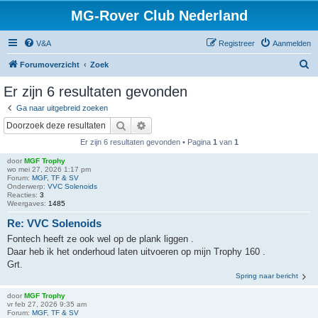
MG-Rover Club Nederland
V&A
Registreer
Aanmelden
Z
Forumoverzicht
Zoek
o
Er zijn 6 resultaten gevonden
e
Ga naar uitgebreid zoeken
k
Zoek
Uitgebreid zoeken
Er zijn 6 resultaten gevonden • Pagina
1
van
1
door
MGF Trophy
wo mei 27, 2026 1:17 pm
Forum:
MGF, TF & SV
Onderwerp:
VVC Solenoids
Reacties:
3
Weergaves:
1485
Re: VVC Solenoids
Fontech heeft ze ook wel op de plank liggen .
Daar heb ik het onderhoud laten uitvoeren op mijn Trophy 160 .
Grt.
Spring naar bericht
door
MGF Trophy
vr feb 27, 2026 9:35 am
Forum:
MGF, TF & SV