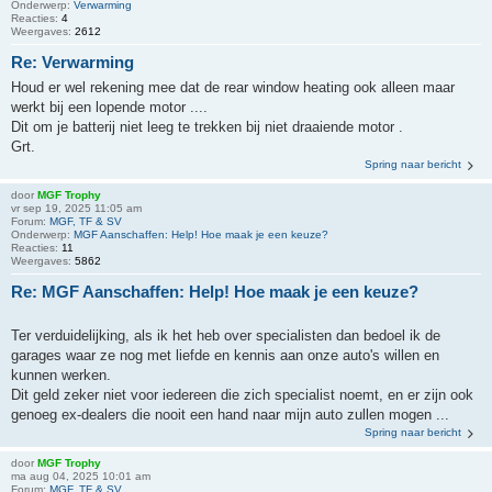
Onderwerp:
Verwarming
Reacties:
4
Weergaves:
2612
Re: Verwarming
Houd er wel rekening mee dat de rear window heating ook alleen maar
werkt bij een lopende motor ....
Dit om je batterij niet leeg te trekken bij niet draaiende motor .
Grt.
Spring naar bericht
door
MGF Trophy
vr sep 19, 2025 11:05 am
Forum:
MGF, TF & SV
Onderwerp:
MGF Aanschaffen: Help! Hoe maak je een keuze?
Reacties:
11
Weergaves:
5862
Re: MGF Aanschaffen: Help! Hoe maak je een keuze?
Ter verduidelijking, als ik het heb over specialisten dan bedoel ik de
garages waar ze nog met liefde en kennis aan onze auto's willen en
kunnen werken.
Dit geld zeker niet voor iedereen die zich specialist noemt, en er zijn ook
genoeg ex-dealers die nooit een hand naar mijn auto zullen mogen ...
Spring naar bericht
door
MGF Trophy
ma aug 04, 2025 10:01 am
Forum:
MGF, TF & SV