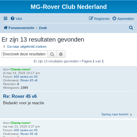
MG-Rover Club Nederland
V&A
Registreer
Aanmelden
Z
Forumoverzicht
Zoek
o
Er zijn 13 resultaten gevonden
e
Ga naar uitgebreid zoeken
k
Zoek
Uitgebreid zoeken
Er zijn 13 resultaten gevonden • Pagina
1
van
1
door
Chanty-rover!
di mar 24, 2026 10:17 am
Forum:
400 series en 45
Onderwerp:
Rover 45 v6
Reacties:
4
Weergaves:
2385
Re: Rover 45 v6
Bedankt voor je reactie
Spring naar bericht
door
Chanty-rover!
ma mar 23, 2026 3:37 pm
Forum:
400 series en 45
Onderwerp:
Rover 45 v6