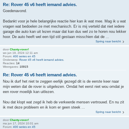
Re: Rover 45 v6 heeft iemand advies.
Goedenavond.
Bedankt voor je hele belangrijke reactie hier kan ik wat mee. Mag ik u wat
vragen wat bedoelen ze met mechanisch. Er is mij verteld dat niet iedere
garage die auto kan uit lezen maar dat kan dus wel zo te horen nou lekker
hoor. De auto heeft wel een tijd stil gestaan misschien dat de ...
Spring naar bericht
door
Chanty-rover!
wo jun 19, 2024 12:11 am
Forum:
400 series en 45
Onderwerp:
Rover 45 v6 heeft iemand advies.
Reacties:
14
Weergaves:
10915
Re: Rover 45 v6 heeft iemand advies.
Nou ik durf het niet te zeggen eerlijk gezegd dit is de eerste keer naar
mijn weten dat de rover is uitgelezen. Omdat het eerst niet wou omdat je
een rover moeilijk kan uitlezen.
Nou dat klopt wat zegd ik heb de verkeerde mensen vertrouwd. En nu zit
ik met deze probleem en ik kom er geen steek ...
Spring naar bericht
door
Chanty-rover!
ma jun 17, 2024 10:01 am
Forum:
400 series en 45