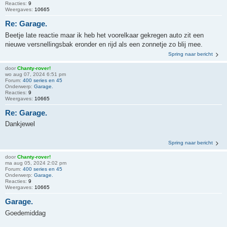
Reacties:
9
Weergaves:
10665
Re: Garage.
Beetje late reactie maar ik heb het voorelkaar gekregen auto zit een
nieuwe versnellingsbak eronder en rijd als een zonnetje zo blij mee.
Spring naar bericht
door
Chanty-rover!
wo aug 07, 2024 6:51 pm
Forum:
400 series en 45
Onderwerp:
Garage.
Reacties:
9
Weergaves:
10665
Re: Garage.
Dankjewel
Spring naar bericht
door
Chanty-rover!
ma aug 05, 2024 2:02 pm
Forum:
400 series en 45
Onderwerp:
Garage.
Reacties:
9
Weergaves:
10665
Garage.
Goedemiddag