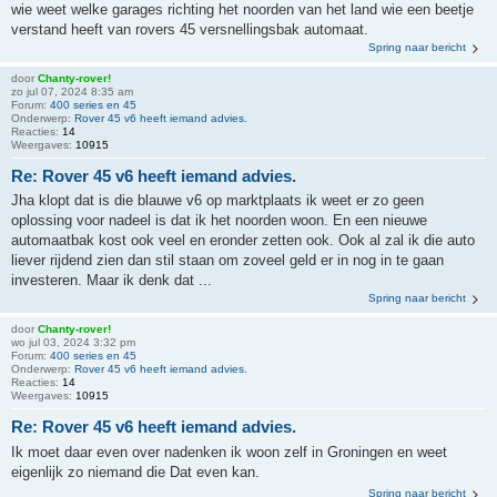
wie weet welke garages richting het noorden van het land wie een beetje
verstand heeft van rovers 45 versnellingsbak automaat.
Spring naar bericht
door
Chanty-rover!
zo jul 07, 2024 8:35 am
Forum:
400 series en 45
Onderwerp:
Rover 45 v6 heeft iemand advies.
Reacties:
14
Weergaves:
10915
Re: Rover 45 v6 heeft iemand advies.
Jha klopt dat is die blauwe v6 op marktplaats ik weet er zo geen
oplossing voor nadeel is dat ik het noorden woon. En een nieuwe
automaatbak kost ook veel en eronder zetten ook. Ook al zal ik die auto
liever rijdend zien dan stil staan om zoveel geld er in nog in te gaan
investeren. Maar ik denk dat ...
Spring naar bericht
door
Chanty-rover!
wo jul 03, 2024 3:32 pm
Forum:
400 series en 45
Onderwerp:
Rover 45 v6 heeft iemand advies.
Reacties:
14
Weergaves:
10915
Re: Rover 45 v6 heeft iemand advies.
Ik moet daar even over nadenken ik woon zelf in Groningen en weet
eigenlijk zo niemand die Dat even kan.
Spring naar bericht