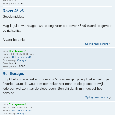
Reacties:
4
Weergaves:
2385
Rover 45 v6
Goedemiddag.
Mag ik jullie wat vragen wat is ongeveer een rover 45 v6 waard, ongeveer
de richtprijs.
Alvast bedankt.
Spring naar bericht
door
Chanty-rover!
wo jun 04, 2025 10:39 am
Forum:
400 series en 45
Onderwerp:
Garage.
Reacties:
9
Weergaves:
10665
Re: Garage.
Klopt het zijn ook zeker mooie suto's hoor eerlijk gezegd het is wel mijn
favoriete auto. Ik wou hem ook zeker niet naar de sloop doen terwijl
iedereen wel zei naar de sloop doen. Ben blij dat ik mijn gevoel hebt
gevolgd.
Spring naar bericht
door
Chanty-rover!
ma mei 19, 2025 3:21 pm
Forum:
400 series en 45
Onderwerp:
Garage.