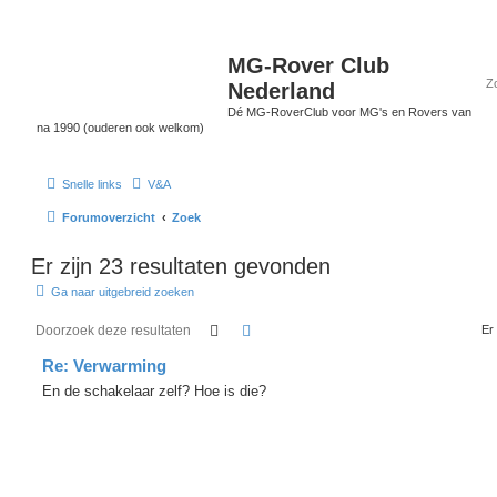
MG-Rover Club
Nederland
Dé MG-RoverClub voor MG's en Rovers van
na 1990 (ouderen ook welkom)
Snelle links
V&A
Forumoverzicht
Zoek
Er zijn 23 resultaten gevonden
Ga naar uitgebreid zoeken
Zoek
Uitgebreid zoeken
Er
Re: Verwarming
En de schakelaar zelf? Hoe is die?