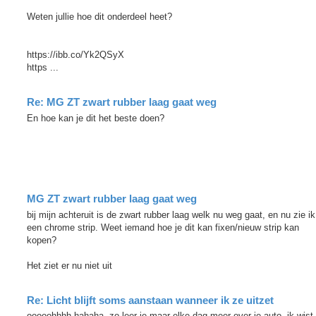
Weten jullie hoe dit onderdeel heet?
https://ibb.co/Yk2QSyX
https ...
Re: MG ZT zwart rubber laag gaat weg
En hoe kan je dit het beste doen?
MG ZT zwart rubber laag gaat weg
bij mijn achteruit is de zwart rubber laag welk nu weg gaat, en nu zie ik
een chrome strip. Weet iemand hoe je dit kan fixen/nieuw strip kan
kopen?
Het ziet er nu niet uit
Re: Licht blijft soms aanstaan wanneer ik ze uitzet
ooooohhhh hahaha, zo leer je maar elke dag meer over je auto. ik wist