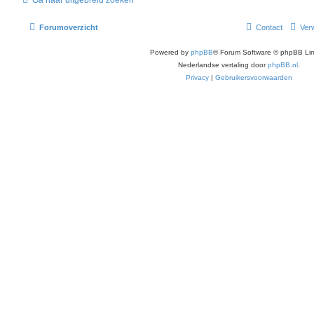
Forumoverzicht
Contact
Verw
Powered by
phpBB
® Forum Software © phpBB Lim
Nederlandse vertaling door
phpBB.nl
.
Privacy
|
Gebruikersvoorwaarden