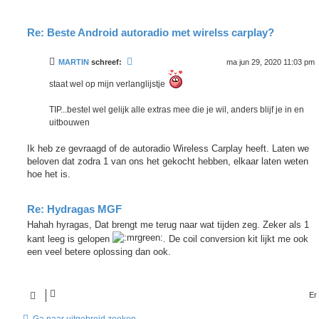
Re: Beste Android autoradio met wirelss carplay?
MARTIN
schreef:
ma jun 29, 2020 11:03 pm
staat wel op mijn verlanglijstje
TIP...bestel wel gelijk alle extras mee die je wil, anders blijf je in en
uitbouwen
Ik heb ze gevraagd of de autoradio Wireless Carplay heeft. Laten we
beloven dat zodra 1 van ons het gekocht hebben, elkaar laten weten
hoe het is.
Re: Hydragas MGF
Hahah hyragas, Dat brengt me terug naar wat tijden zeg. Zeker als 1
kant leeg is gelopen
. De coil conversion kit lijkt me ook
een veel betere oplossing dan ook.
Er
Ga naar uitgebreid zoeken