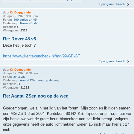
Spring naar bericht
door
Dr Doggystyle
do apr 09, 2026 9:33 pm
Forum:
400 series en 45
Onderwerp:
Rover 45 v6
Reacties:
4
Weergaves:
2328
Re: Rover 45 v6
Deze heb je toch ?
https://www.kentekencheck.nl/mg/99-GP-GT
Spring naar bericht
door
Dr Doggystyle
do apr 09, 2026 8:31 am
Forum:
ZR & ZS
Onderwerp:
Aantal ZSen nog op de weg
Reacties:
21
Weergaves:
31212
Re: Aantal ZSen nog op de weg
Goedemorgen, we zijn net lid van het forum. Mijn zoon en ik rijden samen
een MG ZS 1.8 uit 2004. Kenteken: 80-NX-KS. Hij doet er prima, maar we
zijn benieuwd wat de grote beurt binnenkort aan het licht brengt. Volgens
onze gegevens heeft de auto lichtmetalen wielen 16 inch maar hier zit 17
inch ...