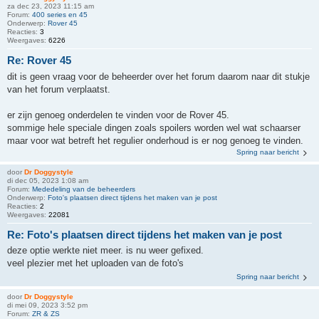
za dec 23, 2023 11:15 am
Forum:
400 series en 45
Onderwerp:
Rover 45
Reacties:
3
Weergaves:
6226
Re: Rover 45
dit is geen vraag voor de beheerder over het forum daarom naar dit stukje
van het forum verplaatst.
er zijn genoeg onderdelen te vinden voor de Rover 45.
sommige hele speciale dingen zoals spoilers worden wel wat schaarser
maar voor wat betreft het regulier onderhoud is er nog genoeg te vinden.
Spring naar bericht
door
Dr Doggystyle
di dec 05, 2023 1:08 am
Forum:
Mededeling van de beheerders
Onderwerp:
Foto's plaatsen direct tijdens het maken van je post
Reacties:
2
Weergaves:
22081
Re: Foto's plaatsen direct tijdens het maken van je post
deze optie werkte niet meer. is nu weer gefixed.
veel plezier met het uploaden van de foto's
Spring naar bericht
door
Dr Doggystyle
di mei 09, 2023 3:52 pm
Forum:
ZR & ZS