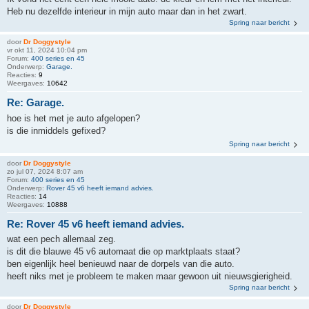
Heb nu dezelfde interieur in mijn auto maar dan in het zwart.
Spring naar bericht
door
Dr Doggystyle
vr okt 11, 2024 10:04 pm
Forum:
400 series en 45
Onderwerp:
Garage.
Reacties:
9
Weergaves:
10642
Re: Garage.
hoe is het met je auto afgelopen?
is die inmiddels gefixed?
Spring naar bericht
door
Dr Doggystyle
zo jul 07, 2024 8:07 am
Forum:
400 series en 45
Onderwerp:
Rover 45 v6 heeft iemand advies.
Reacties:
14
Weergaves:
10888
Re: Rover 45 v6 heeft iemand advies.
wat een pech allemaal zeg.
is dit die blauwe 45 v6 automaat die op marktplaats staat?
ben eigenlijk heel benieuwd naar de dorpels van die auto.
heeft niks met je probleem te maken maar gewoon uit nieuwsgierigheid.
Spring naar bericht
door
Dr Doggystyle