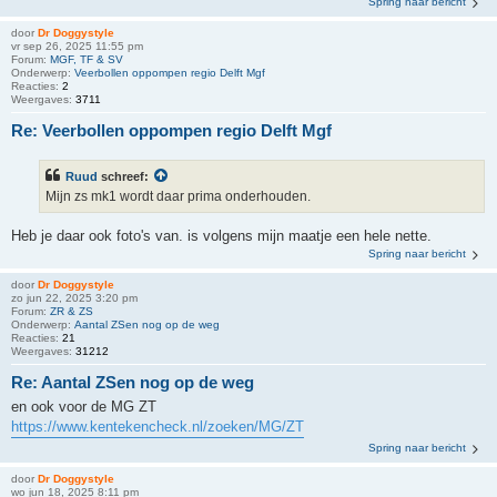
Spring naar bericht
door
Dr Doggystyle
vr sep 26, 2025 11:55 pm
Forum:
MGF, TF & SV
Onderwerp:
Veerbollen oppompen regio Delft Mgf
Reacties:
2
Weergaves:
3711
Re: Veerbollen oppompen regio Delft Mgf
Ruud
schreef:
Mijn zs mk1 wordt daar prima onderhouden.
Heb je daar ook foto's van. is volgens mijn maatje een hele nette.
Spring naar bericht
door
Dr Doggystyle
zo jun 22, 2025 3:20 pm
Forum:
ZR & ZS
Onderwerp:
Aantal ZSen nog op de weg
Reacties:
21
Weergaves:
31212
Re: Aantal ZSen nog op de weg
en ook voor de MG ZT
https://www.kentekencheck.nl/zoeken/MG/ZT
Spring naar bericht
door
Dr Doggystyle
wo jun 18, 2025 8:11 pm