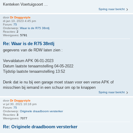
Kenteken Voertuigsoort ...
Spring naar bericht
door
Dr Doggystyle
di jan 10, 2023 4:45 pm
Forum:
75
Onderwerp:
Waar is de R75 38ntlj
Reacties:
2
Weergaves:
5791
Re: Waar is de R75 38ntlj
gegevens van de RDW laten zien :
Vervaldatum APK 06-01-2023
Datum laatste tenaamstelling 04-05-2022
Tijdstip laatste tenaamstelling 13:52
Denk dat ie nu bij een garage moet staan voor een verse APK of
misschien bij iemand in een schuur om op te knappen
Spring naar bericht
door
Dr Doggystyle
vr jul 30, 2021 10:16 pm
Forum:
75
Onderwerp:
Originele draadboom versterker
Reacties:
3
Weergaves:
7077
Re: Originele draadboom versterker