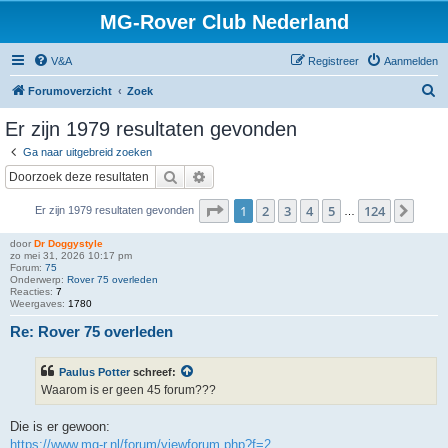
MG-Rover Club Nederland
V&A
Registreer
Aanmelden
Z
Forumoverzicht
Zoek
o
Er zijn 1979 resultaten gevonden
e
Ga naar uitgebreid zoeken
k
Zoek
Uitgebreid zoeken
Pagina
1
van
124
1
2
3
4
5
124
Volg
Er zijn 1979 resultaten gevonden
…
door
Dr Doggystyle
zo mei 31, 2026 10:17 pm
Forum:
75
Onderwerp:
Rover 75 overleden
Reacties:
7
Weergaves:
1780
Re: Rover 75 overleden
Paulus Potter
schreef:
Waarom is er geen 45 forum???
Die is er gewoon:
https://www.mg-r.nl/forum/viewforum.php?f=2