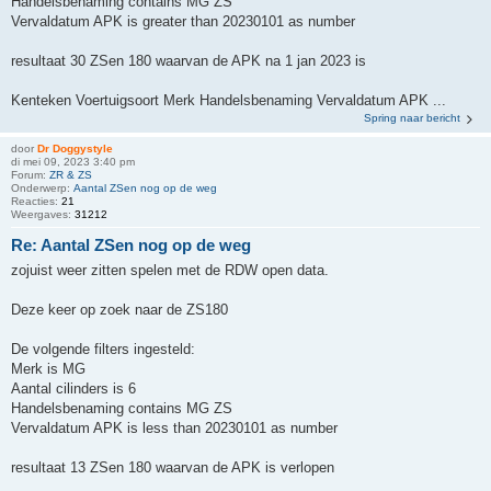
Handelsbenaming contains MG ZS
Vervaldatum APK is greater than 20230101 as number
resultaat 30 ZSen 180 waarvan de APK na 1 jan 2023 is
Kenteken Voertuigsoort Merk Handelsbenaming Vervaldatum APK ...
Spring naar bericht
door
Dr Doggystyle
di mei 09, 2023 3:40 pm
Forum:
ZR & ZS
Onderwerp:
Aantal ZSen nog op de weg
Reacties:
21
Weergaves:
31212
Re: Aantal ZSen nog op de weg
zojuist weer zitten spelen met de RDW open data.
Deze keer op zoek naar de ZS180
De volgende filters ingesteld:
Merk is MG
Aantal cilinders is 6
Handelsbenaming contains MG ZS
Vervaldatum APK is less than 20230101 as number
resultaat 13 ZSen 180 waarvan de APK is verlopen