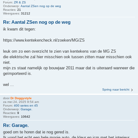
Forum:
ZR & ZS
Onderwerp:
Aantal ZSen nog op de weg
Reacties:
21
Weergaves:
31212
Re: Aantal ZSen nog op de weg
ik kwam dit tegen:
https://www.kentekencheck.nl/zoeken/MG/ZS
leuk om zo een overzicht te zien van kentekens van de MG ZS
die elektrische zal hier misschien ook tussen zitten maar misschien ook
niet.
mijn zs staat namelijk op bouwjaar 2011 maar dat is uiteraard wanneer die
geïmporteerd is.
wel ...
Spring naar bericht
door
Dr Doggystyle
za mei 24, 2025 9:54 am
Forum:
400 series en 45
Onderwerp:
Garage.
Reacties:
9
Weergaves:
10642
Re: Garage.
goed om te horen dat ie nog gered is.
Ik vond het echt een hele mooie auto. de kleur en icm met het interieur.