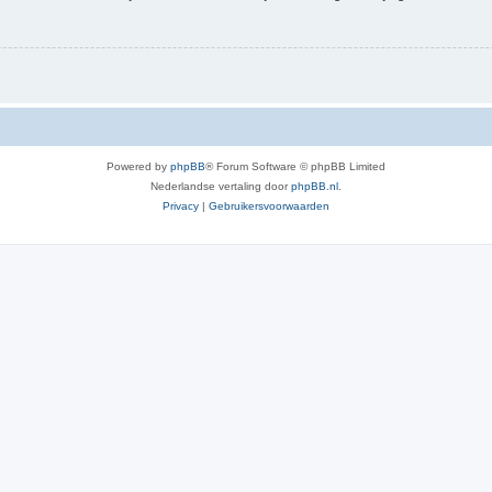
Powered by
phpBB
® Forum Software © phpBB Limited
Nederlandse vertaling door
phpBB.nl
.
Privacy
|
Gebruikersvoorwaarden