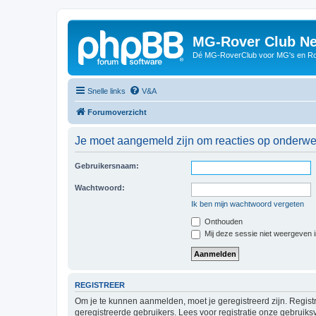
MG-Rover Club Ne
Dé MG-RoverClub voor MG's en Ro
Snelle links
V&A
Forumoverzicht
Je moet aangemeld zijn om reacties op onderwerp
Gebruikersnaam:
Wachtwoord:
Ik ben mijn wachtwoord vergeten
Onthouden
Mij deze sessie niet weergeven in
REGISTREER
Om je te kunnen aanmelden, moet je geregistreerd zijn. Regist
geregistreerde gebruikers. Lees voor registratie onze gebruiks