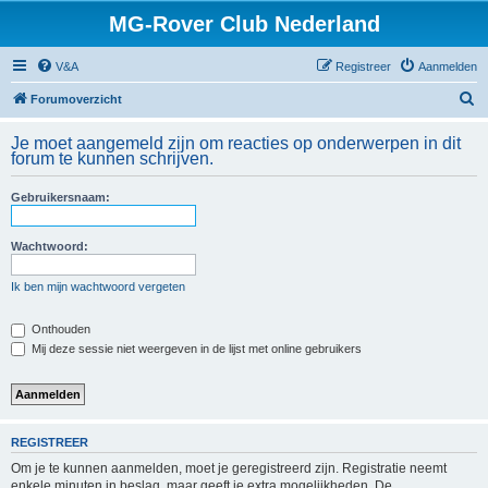
MG-Rover Club Nederland
V&A
Registreer
Aanmelden
Z
Forumoverzicht
o
Je moet aangemeld zijn om reacties op onderwerpen in dit
e
forum te kunnen schrijven.
k
Gebruikersnaam:
Wachtwoord:
Ik ben mijn wachtwoord vergeten
Onthouden
Mij deze sessie niet weergeven in de lijst met online gebruikers
REGISTREER
Om je te kunnen aanmelden, moet je geregistreerd zijn. Registratie neemt
enkele minuten in beslag, maar geeft je extra mogelijkheden. De