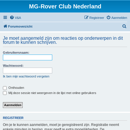
MG-Rover Club Nederland
V&A
Registreer
Aanmelden
Z
Forumoverzicht
o
Je moet aangemeld zijn om reacties op onderwerpen in dit
e
forum te kunnen schrijven.
k
Gebruikersnaam:
Wachtwoord:
Ik ben mijn wachtwoord vergeten
Onthouden
Mij deze sessie niet weergeven in de lijst met online gebruikers
REGISTREER
Om je te kunnen aanmelden, moet je geregistreerd zijn. Registratie neemt
enkele minuten in beslag, maar geeft je extra mogelijkheden. De