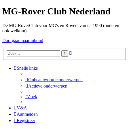
MG-Rover Club Nederland
Dé MG-RoverClub voor MG's en Rovers van na 1990 (ouderen
ook welkom)
Doorgaan naar inhoud
Uitgebreid
Zoek
zoeken
Snelle links
Onbeantwoorde onderwerpen
Actieve onderwerpen
Zoek
V&A
Aanmelden
Registreer