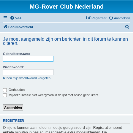
MG-Rover Club Nederland
V&A
Registreer
Aanmelden
Z
Forumoverzicht
o
Je moet aangemeld zijn om berichten in dit forum te kunnen
e
citeren.
k
Gebruikersnaam:
Wachtwoord:
Ik ben mijn wachtwoord vergeten
Onthouden
Mij deze sessie niet weergeven in de lijst met online gebruikers
REGISTREER
Om je te kunnen aanmelden, moet je geregistreerd zijn. Registratie neemt
enkele minuten in beslag, maar geeft je extra mogelijkheden. De