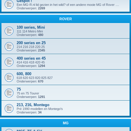
Gespot !
Een MG-R.nl lid gezien in het wild? of een andere mooie MG of Rover ....
Onderwerpen:
2269
ROVER
100 series, Mini
111 114 Metro Mini
Onderwerpen:
480
200 series en 25
214 216 218 220 25
Onderwerpen:
2345
400 series en 45
414 416 418 420 45
Onderwerpen:
1294
600, 800
618 620 623 820 825 827
Onderwerpen:
670
75
75 en 75 Tourer
Onderwerpen:
1291
213, 216, Montego
Pré 1990 modellen en Montego's
Onderwerpen:
34
MG