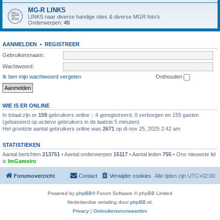
MG-R LINKS
LINKS naar diverse handige sites & diverse MGR foto's
Onderwerpen:
45
AANMELDEN
•
REGISTREER
Gebruikersnaam:
Wachtwoord:
Ik ben mijn wachtwoord vergeten
Onthouden
WIE IS ER ONLINE
In totaal zijn er
159
gebruikers online :: 4 geregistreerd, 0 verborgen en 155 gasten
(gebaseerd op actieve gebruikers in de laatste 5 minuten)
Het grootste aantal gebruikers online was
2671
op di nov 25, 2025 2:42 am
STATISTIEKEN
Aantal berichten
213751
• Aantal onderwerpen
15117
• Aantal leden
755
• Ons nieuwste lid
is
ImGameiro
Forumoverzicht
Contact
Verwijder cookies
Alle tijden zijn
UTC+02:00
Powered by
phpBB
® Forum Software © phpBB Limited
Nederlandse vertaling door
phpBB.nl
.
Privacy
|
Gebruikersvoorwaarden