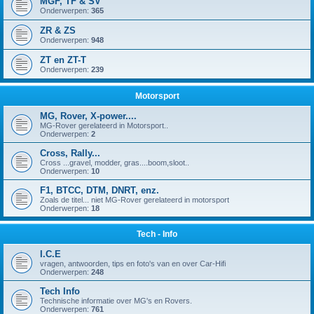
MGF, TF & SV
Onderwerpen:
365
ZR & ZS
Onderwerpen:
948
ZT en ZT-T
Onderwerpen:
239
Motorsport
MG, Rover, X-power....
MG-Rover gerelateerd in Motorsport..
Onderwerpen:
2
Cross, Rally...
Cross ...gravel, modder, gras....boom,sloot..
Onderwerpen:
10
F1, BTCC, DTM, DNRT, enz.
Zoals de titel... niet MG-Rover gerelateerd in motorsport
Onderwerpen:
18
Tech - Info
I.C.E
vragen, antwoorden, tips en foto's van en over Car-Hifi
Onderwerpen:
248
Tech Info
Technische informatie over MG's en Rovers.
Onderwerpen:
761