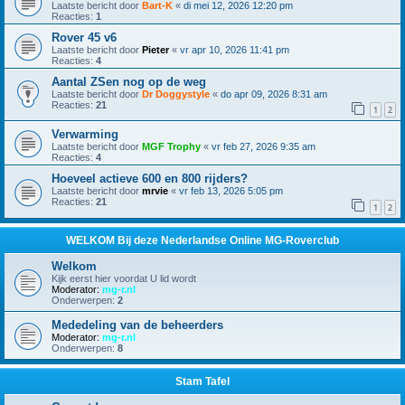
Laatste bericht door
Bart-K
«
di mei 12, 2026 12:20 pm
Reacties:
1
Rover 45 v6
Laatste bericht door
Pieter
«
vr apr 10, 2026 11:41 pm
Reacties:
4
Aantal ZSen nog op de weg
Laatste bericht door
Dr Doggystyle
«
do apr 09, 2026 8:31 am
Reacties:
21
1
2
Verwarming
Laatste bericht door
MGF Trophy
«
vr feb 27, 2026 9:35 am
Reacties:
4
Hoeveel actieve 600 en 800 rijders?
Laatste bericht door
mrvie
«
vr feb 13, 2026 5:05 pm
Reacties:
21
1
2
WELKOM Bij deze Nederlandse Online MG-Roverclub
Welkom
Kijk eerst hier voordat U lid wordt
Moderator:
mg-r.nl
Onderwerpen:
2
Mededeling van de beheerders
Moderator:
mg-r.nl
Onderwerpen:
8
Stam Tafel