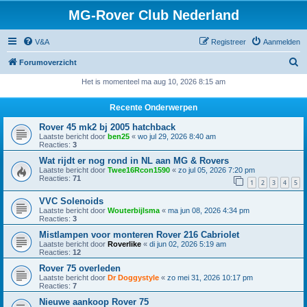
MG-Rover Club Nederland
V&A
Registreer
Aanmelden
Z
Forumoverzicht
o
Het is momenteel ma aug 10, 2026 8:15 am
e
Recente Onderwerpen
k
Rover 45 mk2 bj 2005 hatchback
Laatste bericht door
ben25
«
wo jul 29, 2026 8:40 am
Reacties:
3
Wat rijdt er nog rond in NL aan MG & Rovers
Laatste bericht door
Twee16Rcon1590
«
zo jul 05, 2026 7:20 pm
Reacties:
71
1
2
3
4
5
VVC Solenoids
Laatste bericht door
Wouterbijlsma
«
ma jun 08, 2026 4:34 pm
Reacties:
3
Mistlampen voor monteren Rover 216 Cabriolet
Laatste bericht door
Roverlike
«
di jun 02, 2026 5:19 am
Reacties:
12
Rover 75 overleden
Laatste bericht door
Dr Doggystyle
«
zo mei 31, 2026 10:17 pm
Reacties:
7
Nieuwe aankoop Rover 75