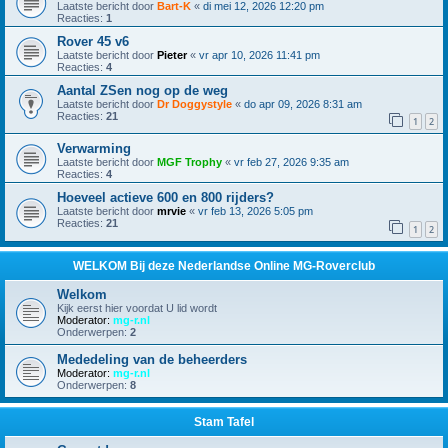
Laatste bericht door
Bart-K
«
di mei 12, 2026 12:20 pm
Reacties:
1
Rover 45 v6
Laatste bericht door
Pieter
«
vr apr 10, 2026 11:41 pm
Reacties:
4
Aantal ZSen nog op de weg
Laatste bericht door
Dr Doggystyle
«
do apr 09, 2026 8:31 am
Reacties:
21
1
2
Verwarming
Laatste bericht door
MGF Trophy
«
vr feb 27, 2026 9:35 am
Reacties:
4
Hoeveel actieve 600 en 800 rijders?
Laatste bericht door
mrvie
«
vr feb 13, 2026 5:05 pm
Reacties:
21
1
2
WELKOM Bij deze Nederlandse Online MG-Roverclub
Welkom
Kijk eerst hier voordat U lid wordt
Moderator:
mg-r.nl
Onderwerpen:
2
Mededeling van de beheerders
Moderator:
mg-r.nl
Onderwerpen:
8
Stam Tafel