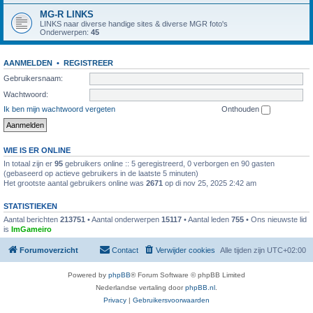
MG-R LINKS
LINKS naar diverse handige sites & diverse MGR foto's
Onderwerpen:
45
AANMELDEN
•
REGISTREER
Gebruikersnaam:
Wachtwoord:
Ik ben mijn wachtwoord vergeten
Onthouden
WIE IS ER ONLINE
In totaal zijn er
95
gebruikers online :: 5 geregistreerd, 0 verborgen en 90 gasten
(gebaseerd op actieve gebruikers in de laatste 5 minuten)
Het grootste aantal gebruikers online was
2671
op di nov 25, 2025 2:42 am
STATISTIEKEN
Aantal berichten
213751
• Aantal onderwerpen
15117
• Aantal leden
755
• Ons nieuwste lid
is
ImGameiro
Forumoverzicht
Contact
Verwijder cookies
Alle tijden zijn
UTC+02:00
Powered by
phpBB
® Forum Software © phpBB Limited
Nederlandse vertaling door
phpBB.nl
.
Privacy
|
Gebruikersvoorwaarden