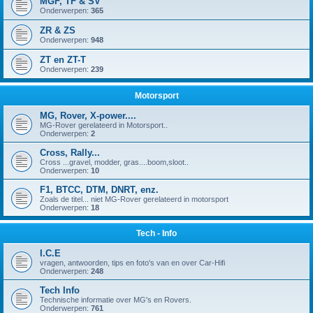
MGF, TF & SV
Onderwerpen:
365
ZR & ZS
Onderwerpen:
948
ZT en ZT-T
Onderwerpen:
239
Motorsport
MG, Rover, X-power....
MG-Rover gerelateerd in Motorsport..
Onderwerpen:
2
Cross, Rally...
Cross ...gravel, modder, gras....boom,sloot..
Onderwerpen:
10
F1, BTCC, DTM, DNRT, enz.
Zoals de titel... niet MG-Rover gerelateerd in motorsport
Onderwerpen:
18
Tech - Info
I.C.E
vragen, antwoorden, tips en foto's van en over Car-Hifi
Onderwerpen:
248
Tech Info
Technische informatie over MG's en Rovers.
Onderwerpen:
761