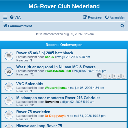
MG-Rover Club Nederland
V&A
Registreer
Aanmelden
Z
Forumoverzicht
o
Het is momenteel zo aug 09, 2026 6:25 am
e
Recente Onderwerpen
k
Rover 45 mk2 bj 2005 hatchback
Laatste bericht door
ben25
«
wo jul 29, 2026 8:40 am
Reacties:
3
Wat rijdt er nog rond in NL aan MG & Rovers
Laatste bericht door
Twee16Rcon1590
«
zo jul 05, 2026 7:20 pm
Reacties:
71
1
2
3
4
5
VVC Solenoids
Laatste bericht door
Wouterbijlsma
«
ma jun 08, 2026 4:34 pm
Reacties:
3
Mistlampen voor monteren Rover 216 Cabriolet
Laatste bericht door
Roverlike
«
di jun 02, 2026 5:19 am
Reacties:
12
Rover 75 overleden
Laatste bericht door
Dr Doggystyle
«
zo mei 31, 2026 10:17 pm
Reacties:
7
Nieuwe aankoop Rover 75