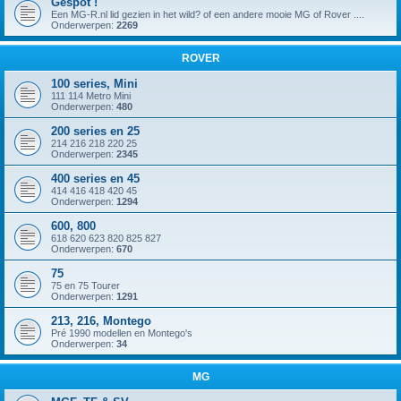
Gespot !
Een MG-R.nl lid gezien in het wild? of een andere mooie MG of Rover ....
Onderwerpen:
2269
ROVER
100 series, Mini
111 114 Metro Mini
Onderwerpen:
480
200 series en 25
214 216 218 220 25
Onderwerpen:
2345
400 series en 45
414 416 418 420 45
Onderwerpen:
1294
600, 800
618 620 623 820 825 827
Onderwerpen:
670
75
75 en 75 Tourer
Onderwerpen:
1291
213, 216, Montego
Pré 1990 modellen en Montego's
Onderwerpen:
34
MG