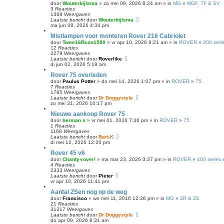
door
Wouterbijlsma
» za mei 09, 2026 8:24 am » in
MG
»
MGF, TF & SV
3
Reacties
1368
Weergaves
Laatste bericht
door
Wouterbijlsma
ma jun 08, 2026 4:34 pm
Mistlampen voor monteren Rover 216 Cabriolet
door
Twee16Rcon1590
» vr apr 10, 2026 8:21 am » in
ROVER
»
200 seri
12
Reacties
2279
Weergaves
Laatste bericht
door
Roverlike
di jun 02, 2026 5:19 am
Rover 75 overleden
door
Paulus Potter
» do mei 14, 2026 1:07 pm » in
ROVER
»
75
7
Reacties
1785
Weergaves
Laatste bericht
door
Dr Doggystyle
zo mei 31, 2026 10:17 pm
Nieuwe aankoop Rover 75
door
herman s
» vr mei 01, 2026 7:46 pm » in
ROVER
»
75
1
Reacties
1168
Weergaves
Laatste bericht
door
Bart-K
di mei 12, 2026 12:20 pm
Rover 45 v6
door
Chanty-rover!
» ma mar 23, 2026 3:37 pm » in
ROVER
»
400 series 
4
Reacties
2333
Weergaves
Laatste bericht
door
Pieter
vr apr 10, 2026 11:41 pm
Aantal ZSen nog op de weg
door
Francisco
» wo mei 11, 2016 12:36 pm » in
MG
»
ZR & ZS
21
Reacties
31217
Weergaves
Laatste bericht
door
Dr Doggystyle
do apr 09, 2026 8:31 am