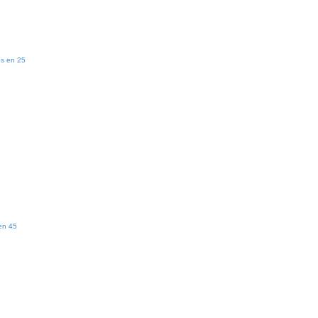
es en 25
en 45