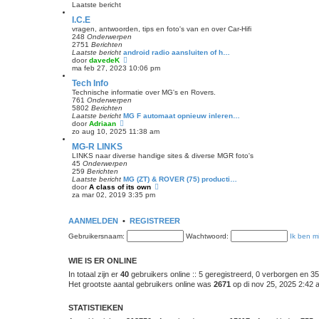
e
l
Laatste bericht
r
a
i
a
I.C.E
c
t
vragen, antwoorden, tips en foto's van en over Car-Hifi
h
s
248
Onderwerpen
t
t
2751
Berichten
e
Laatste bericht
android radio aansluiten of h…
b
B
door
davedeK
e
e
ma feb 27, 2023 10:06 pm
r
k
i
Tech Info
i
c
j
Technische informatie over MG's en Rovers.
h
k
761
Onderwerpen
t
l
5802
Berichten
a
Laatste bericht
MG F automaat opnieuw inleren…
a
B
door
Adriaan
t
e
zo aug 10, 2025 11:38 am
s
k
MG-R LINKS
t
i
e
j
LINKS naar diverse handige sites & diverse MGR foto's
b
k
45
Onderwerpen
e
l
259
Berichten
r
a
Laatste bericht
MG (ZT) & ROVER (75) producti…
i
a
B
door
A class of its own
c
t
e
za mar 02, 2019 3:35 pm
h
s
k
t
t
i
e
j
AANMELDEN
•
REGISTREER
b
k
e
l
Gebruikersnaam:
Wachtwoord:
Ik ben m
r
a
i
a
c
t
WIE IS ER ONLINE
h
s
t
t
In totaal zijn er
40
gebruikers online :: 5 geregistreerd, 0 verborgen en 3
e
Het grootste aantal gebruikers online was
2671
op di nov 25, 2025 2:42 
b
e
r
STATISTIEKEN
i