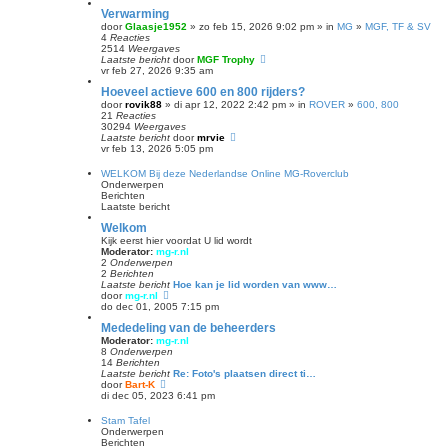
Verwarming
door
Glaasje1952
» zo feb 15, 2026 9:02 pm » in
MG
»
MGF, TF & SV
4
Reacties
2514
Weergaves
Laatste bericht
door
MGF Trophy
vr feb 27, 2026 9:35 am
Hoeveel actieve 600 en 800 rijders?
door
rovik88
» di apr 12, 2022 2:42 pm » in
ROVER
»
600, 800
21
Reacties
30294
Weergaves
Laatste bericht
door
mrvie
vr feb 13, 2026 5:05 pm
WELKOM Bij deze Nederlandse Online MG-Roverclub
Onderwerpen
Berichten
Laatste bericht
Welkom
Kijk eerst hier voordat U lid wordt
Moderator:
mg-r.nl
2
Onderwerpen
2
Berichten
Laatste bericht
Hoe kan je lid worden van www…
B
door
mg-r.nl
e
do dec 01, 2005 7:15 pm
k
Mededeling van de beheerders
i
j
Moderator:
mg-r.nl
k
8
Onderwerpen
l
14
Berichten
a
Laatste bericht
Re: Foto's plaatsen direct ti…
a
B
door
Bart-K
t
e
di dec 05, 2023 6:41 pm
s
k
t
i
Stam Tafel
e
j
Onderwerpen
b
k
Berichten