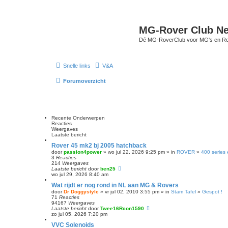
MG-Rover Club Ne
Dé MG-RoverClub voor MG's en Ro
Snelle links
V&A
Forumoverzicht
Recente Onderwerpen
Reacties
Weergaves
Laatste bericht
Rover 45 mk2 bj 2005 hatchback
door
passion4power
» wo jul 22, 2026 9:25 pm » in
ROVER
»
400 series
3
Reacties
214
Weergaves
Laatste bericht
door
ben25
wo jul 29, 2026 8:40 am
Wat rijdt er nog rond in NL aan MG & Rovers
door
Dr Doggystyle
» vr jul 02, 2010 3:55 pm » in
Stam Tafel
»
Gespot !
71
Reacties
94167
Weergaves
Laatste bericht
door
Twee16Rcon1590
zo jul 05, 2026 7:20 pm
VVC Solenoids