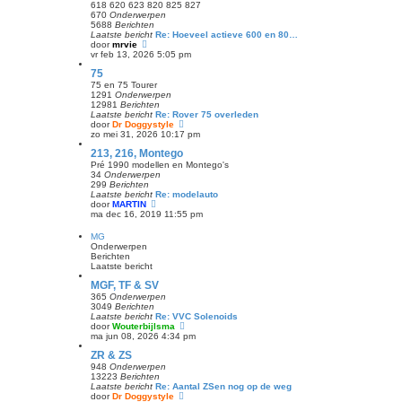
e
j
618 620 623 820 825 827
b
k
670
Onderwerpen
e
l
5688
Berichten
r
a
Laatste bericht
Re: Hoeveel actieve 600 en 80…
i
a
B
door
mrvie
c
t
e
vr feb 13, 2026 5:05 pm
h
s
k
t
75
t
i
e
j
75 en 75 Tourer
b
k
1291
Onderwerpen
e
l
12981
Berichten
r
a
Laatste bericht
Re: Rover 75 overleden
i
a
B
door
Dr Doggystyle
c
t
e
zo mei 31, 2026 10:17 pm
h
s
k
t
213, 216, Montego
t
i
e
j
Pré 1990 modellen en Montego's
b
k
34
Onderwerpen
e
l
299
Berichten
r
a
Laatste bericht
Re: modelauto
i
a
B
door
MARTIN
c
t
e
ma dec 16, 2019 11:55 pm
h
s
k
t
t
i
MG
e
j
Onderwerpen
b
k
Berichten
e
l
Laatste bericht
r
a
i
a
MGF, TF & SV
c
t
365
Onderwerpen
h
s
3049
Berichten
t
t
Laatste bericht
Re: VVC Solenoids
e
B
door
Wouterbijlsma
b
e
ma jun 08, 2026 4:34 pm
e
k
r
ZR & ZS
i
i
j
948
Onderwerpen
c
k
13223
Berichten
h
l
Laatste bericht
Re: Aantal ZSen nog op de weg
t
a
B
door
Dr Doggystyle