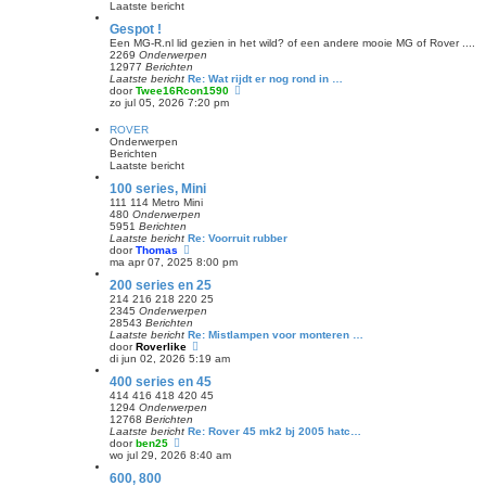
e
l
Laatste bericht
r
a
i
a
Gespot !
c
t
Een MG-R.nl lid gezien in het wild? of een andere mooie MG of Rover ....
h
s
2269
Onderwerpen
t
t
12977
Berichten
e
Laatste bericht
Re: Wat rijdt er nog rond in …
b
B
door
Twee16Rcon1590
e
e
zo jul 05, 2026 7:20 pm
r
k
i
i
ROVER
c
j
Onderwerpen
h
k
Berichten
t
l
Laatste bericht
a
a
100 series, Mini
t
111 114 Metro Mini
s
480
Onderwerpen
t
5951
Berichten
e
Laatste bericht
Re: Voorruit rubber
b
B
door
Thomas
e
e
ma apr 07, 2025 8:00 pm
r
k
i
200 series en 25
i
c
j
214 216 218 220 25
h
k
2345
Onderwerpen
t
l
28543
Berichten
a
Laatste bericht
Re: Mistlampen voor monteren …
a
B
door
Roverlike
t
e
di jun 02, 2026 5:19 am
s
k
400 series en 45
t
i
e
j
414 416 418 420 45
b
k
1294
Onderwerpen
e
l
12768
Berichten
r
a
Laatste bericht
Re: Rover 45 mk2 bj 2005 hatc…
i
a
B
door
ben25
c
t
e
wo jul 29, 2026 8:40 am
h
s
k
t
600, 800
t
i