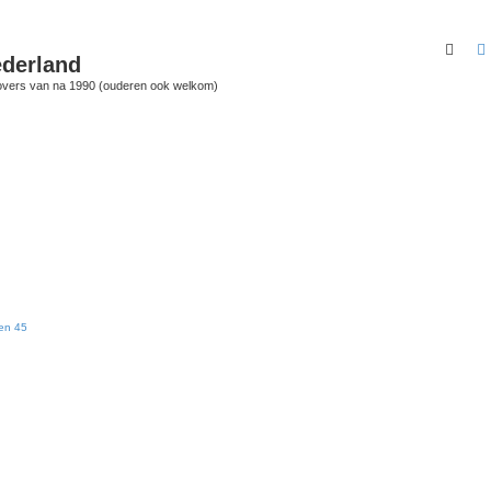
Zoek
derland
vers van na 1990 (ouderen ook welkom)
 en 45