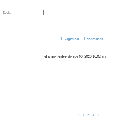
Uitgebreid zoeken
Registreer
Aanmelden
Z
o
Het is momenteel do aug 06, 2026 10:02 am
e
k
1
2
3
4
5