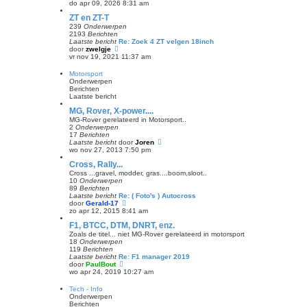
a
e
do apr 09, 2026 8:31 am
t
k
ZT en ZT-T
s
i
t
j
239
Onderwerpen
e
k
2193
Berichten
b
l
Laatste bericht
Re: Zoek 4 ZT velgen 18inch
e
a
B
door
zwelgje
r
a
e
vr nov 19, 2021 11:37 am
i
t
k
c
s
i
Motorsport
h
t
j
Onderwerpen
t
e
k
Berichten
b
l
Laatste bericht
e
a
r
a
MG, Rover, X-power....
i
t
MG-Rover gerelateerd in Motorsport..
c
s
2
Onderwerpen
h
t
17
Berichten
t
e
B
Laatste bericht
door
Joren
b
e
wo nov 27, 2013 7:50 pm
e
k
r
Cross, Rally...
i
i
j
Cross ...gravel, modder, gras....boom,sloot..
c
k
10
Onderwerpen
h
l
89
Berichten
t
a
Laatste bericht
Re: ( Foto's ) Autocross
a
B
door
Gerald-17
t
e
zo apr 12, 2015 8:41 am
s
k
F1, BTCC, DTM, DNRT, enz.
t
i
e
j
Zoals de titel... niet MG-Rover gerelateerd in motorsport
b
k
18
Onderwerpen
e
l
119
Berichten
r
a
Laatste bericht
Re: F1 manager 2019
i
a
B
door
PaulBout
c
t
e
wo apr 24, 2019 10:27 am
h
s
k
t
t
i
Tech - Info
e
j
Onderwerpen
b
k
Berichten