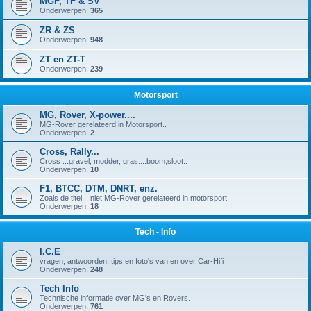
MGF, TF & SV
Onderwerpen:
365
ZR & ZS
Onderwerpen:
948
ZT en ZT-T
Onderwerpen:
239
Motorsport
MG, Rover, X-power....
MG-Rover gerelateerd in Motorsport..
Onderwerpen:
2
Cross, Rally...
Cross ...gravel, modder, gras....boom,sloot..
Onderwerpen:
10
F1, BTCC, DTM, DNRT, enz.
Zoals de titel... niet MG-Rover gerelateerd in motorsport
Onderwerpen:
18
Tech - Info
I.C.E
vragen, antwoorden, tips en foto's van en over Car-Hifi
Onderwerpen:
248
Tech Info
Technische informatie over MG's en Rovers.
Onderwerpen:
761