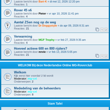
Laatste bericht door
Bart-K
«
di mei 12, 2026 12:20 pm
Reacties:
1
Rover 45 v6
Laatste bericht door
Pieter
«
vr apr 10, 2026 11:41 pm
Reacties:
4
Aantal ZSen nog op de weg
Laatste bericht door
Dr Doggystyle
«
do apr 09, 2026 8:31 am
Reacties:
21
1
2
Verwarming
Laatste bericht door
MGF Trophy
«
vr feb 27, 2026 9:35 am
Reacties:
4
Hoeveel actieve 600 en 800 rijders?
Laatste bericht door
mrvie
«
vr feb 13, 2026 5:05 pm
Reacties:
21
1
2
WELKOM Bij deze Nederlandse Online MG-Roverclub
Welkom
Kijk eerst hier voordat U lid wordt
Moderator:
mg-r.nl
Onderwerpen:
2
Mededeling van de beheerders
Moderator:
mg-r.nl
Onderwerpen:
8
Stam Tafel