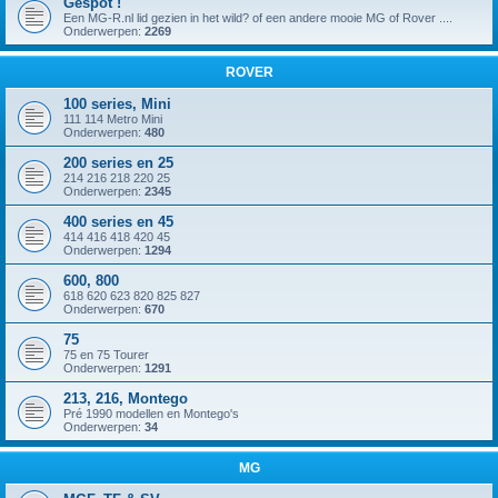
Gespot !
Een MG-R.nl lid gezien in het wild? of een andere mooie MG of Rover ....
Onderwerpen:
2269
ROVER
100 series, Mini
111 114 Metro Mini
Onderwerpen:
480
200 series en 25
214 216 218 220 25
Onderwerpen:
2345
400 series en 45
414 416 418 420 45
Onderwerpen:
1294
600, 800
618 620 623 820 825 827
Onderwerpen:
670
75
75 en 75 Tourer
Onderwerpen:
1291
213, 216, Montego
Pré 1990 modellen en Montego's
Onderwerpen:
34
MG