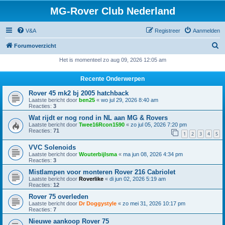
MG-Rover Club Nederland
V&A
Registreer
Aanmelden
Z
Forumoverzicht
o
Het is momenteel zo aug 09, 2026 12:05 am
e
Recente Onderwerpen
k
Rover 45 mk2 bj 2005 hatchback
Laatste bericht door
ben25
«
wo jul 29, 2026 8:40 am
Reacties:
3
Wat rijdt er nog rond in NL aan MG & Rovers
Laatste bericht door
Twee16Rcon1590
«
zo jul 05, 2026 7:20 pm
Reacties:
71
1
2
3
4
5
VVC Solenoids
Laatste bericht door
Wouterbijlsma
«
ma jun 08, 2026 4:34 pm
Reacties:
3
Mistlampen voor monteren Rover 216 Cabriolet
Laatste bericht door
Roverlike
«
di jun 02, 2026 5:19 am
Reacties:
12
Rover 75 overleden
Laatste bericht door
Dr Doggystyle
«
zo mei 31, 2026 10:17 pm
Reacties:
7
Nieuwe aankoop Rover 75