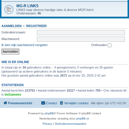
MG-R LINKS
LINKS naar diverse handige sites & diverse MGR foto's
Onderwerpen:
45
AANMELDEN
•
REGISTREER
Gebruikersnaam:
Wachtwoord:
Ik ben mijn wachtwoord vergeten
Onthouden
WIE IS ER ONLINE
In totaal zijn er
34
gebruikers online :: 4 geregistreerd, 0 verborgen en 30 gasten
(gebaseerd op actieve gebruikers in de laatste 5 minuten)
Het grootste aantal gebruikers online was
2671
op di nov 25, 2025 2:42 am
STATISTIEKEN
Aantal berichten
213751
• Aantal onderwerpen
15117
• Aantal leden
755
• Ons nieuwste lid
is
ImGameiro
Forumoverzicht
Contact
Verwijder cookies
Alle tijden zijn
UTC+02:00
Powered by
phpBB
® Forum Software © phpBB Limited
Nederlandse vertaling door
phpBB.nl
.
Privacy
|
Gebruikersvoorwaarden