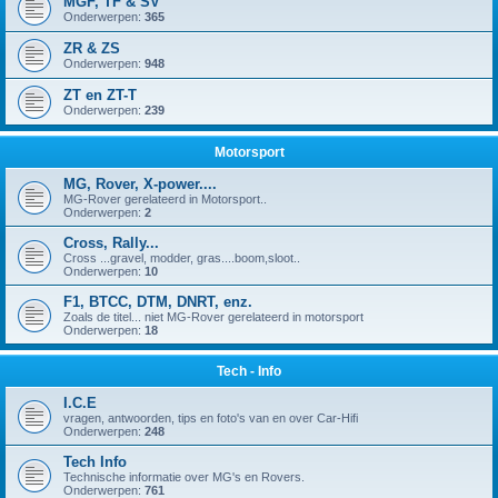
MGF, TF & SV
Onderwerpen:
365
ZR & ZS
Onderwerpen:
948
ZT en ZT-T
Onderwerpen:
239
Motorsport
MG, Rover, X-power....
MG-Rover gerelateerd in Motorsport..
Onderwerpen:
2
Cross, Rally...
Cross ...gravel, modder, gras....boom,sloot..
Onderwerpen:
10
F1, BTCC, DTM, DNRT, enz.
Zoals de titel... niet MG-Rover gerelateerd in motorsport
Onderwerpen:
18
Tech - Info
I.C.E
vragen, antwoorden, tips en foto's van en over Car-Hifi
Onderwerpen:
248
Tech Info
Technische informatie over MG's en Rovers.
Onderwerpen:
761