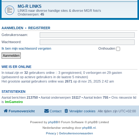
MG-R LINKS
LINKS naar diverse handige sites & diverse MGR foto's
Onderwerpen:
45
AANMELDEN
•
REGISTREER
Gebruikersnaam:
Wachtwoord:
Ik ben mijn wachtwoord vergeten
Onthouden
WIE IS ER ONLINE
In totaal zijn er
32
gebruikers online :: 3 geregistreerd, 0 verborgen en 29 gasten
(gebaseerd op actieve gebruikers in de laatste 5 minuten)
Het grootste aantal gebruikers online was
2671
op di nov 25, 2025 2:42 am
STATISTIEKEN
Aantal berichten
213750
• Aantal onderwerpen
15117
• Aantal leden
755
• Ons nieuwste lid
is
ImGameiro
Forumoverzicht
Contact
Verwijder cookies
Alle tijden zijn
UTC+02:00
Powered by
phpBB
® Forum Software © phpBB Limited
Nederlandse vertaling door
phpBB.nl
.
Privacy
|
Gebruikersvoorwaarden