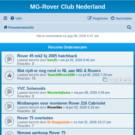
MG-Rover Club Nederland
V&A
Registreer
Aanmelden
Z
Forumoverzicht
o
Het is momenteel za aug 08, 2026 5:47 am
e
Recente Onderwerpen
k
Rover 45 mk2 bj 2005 hatchback
Laatste bericht door
ben25
«
wo jul 29, 2026 8:40 am
Reacties:
3
Wat rijdt er nog rond in NL aan MG & Rovers
Laatste bericht door
Twee16Rcon1590
«
zo jul 05, 2026 7:20 pm
Reacties:
71
1
2
3
4
5
VVC Solenoids
Laatste bericht door
Wouterbijlsma
«
ma jun 08, 2026 4:34 pm
Reacties:
3
Mistlampen voor monteren Rover 216 Cabriolet
Laatste bericht door
Roverlike
«
di jun 02, 2026 5:19 am
Reacties:
12
Rover 75 overleden
Laatste bericht door
Dr Doggystyle
«
zo mei 31, 2026 10:17 pm
Reacties:
7
Nieuwe aankoop Rover 75