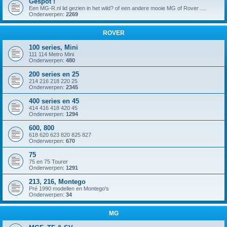
Gespot !
Een MG-R.nl lid gezien in het wild? of een andere mooie MG of Rover ....
Onderwerpen:
2269
ROVER
100 series, Mini
111 114 Metro Mini
Onderwerpen:
480
200 series en 25
214 216 218 220 25
Onderwerpen:
2345
400 series en 45
414 416 418 420 45
Onderwerpen:
1294
600, 800
618 620 623 820 825 827
Onderwerpen:
670
75
75 en 75 Tourer
Onderwerpen:
1291
213, 216, Montego
Pré 1990 modellen en Montego's
Onderwerpen:
34
MG