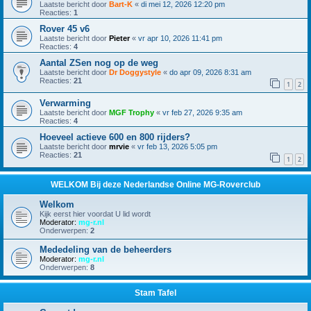
Laatste bericht door
Bart-K
«
di mei 12, 2026 12:20 pm
Reacties:
1
Rover 45 v6
Laatste bericht door
Pieter
«
vr apr 10, 2026 11:41 pm
Reacties:
4
Aantal ZSen nog op de weg
Laatste bericht door
Dr Doggystyle
«
do apr 09, 2026 8:31 am
Reacties:
21
1
2
Verwarming
Laatste bericht door
MGF Trophy
«
vr feb 27, 2026 9:35 am
Reacties:
4
Hoeveel actieve 600 en 800 rijders?
Laatste bericht door
mrvie
«
vr feb 13, 2026 5:05 pm
Reacties:
21
1
2
WELKOM Bij deze Nederlandse Online MG-Roverclub
Welkom
Kijk eerst hier voordat U lid wordt
Moderator:
mg-r.nl
Onderwerpen:
2
Mededeling van de beheerders
Moderator:
mg-r.nl
Onderwerpen:
8
Stam Tafel