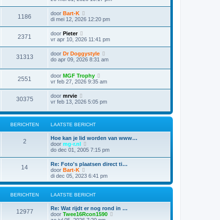
door
Bart-K
1186
di mei 12, 2026 12:20 pm
door
Pieter
2371
vr apr 10, 2026 11:41 pm
door
Dr Doggystyle
31313
do apr 09, 2026 8:31 am
door
MGF Trophy
2551
vr feb 27, 2026 9:35 am
door
mrvie
30375
vr feb 13, 2026 5:05 pm
BERICHTEN
LAATSTE BERICHT
Hoe kan je lid worden van www…
2
B
door
mg-r.nl
e
do dec 01, 2005 7:15 pm
k
i
Re: Foto's plaatsen direct ti…
14
j
B
door
Bart-K
k
e
di dec 05, 2023 6:41 pm
l
k
a
i
a
j
BERICHTEN
LAATSTE BERICHT
t
k
s
l
Re: Wat rijdt er nog rond in …
t
a
12977
B
door
Twee16Rcon1590
e
a
e
zo jul 05, 2026 7:20 pm
b