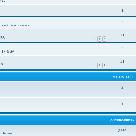
»
75
1
4
R
»
400 series en 45
21
 ZS
1
2
4
 TF & SV
21
00
1
2
ONDERWERPEN
2
8
ONDERWERPEN
2269
f Rover ....