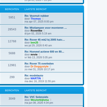
t
k
e
s
i
r
t
j
i
BERICHTEN
LAATSTE BERICHT
e
k
c
b
l
h
e
Re: Voorruit rubber
a
5951
t
r
B
door
Thomas
a
i
e
ma apr 07, 2025 8:00 pm
t
c
k
s
h
i
Re: Mistlampen voor monteren …
t
28543
t
j
B
door
Roverlike
e
k
e
di jun 02, 2026 5:19 am
b
l
k
e
a
i
Re: Rover 45 mk2 bj 2005 hatc…
r
12768
a
j
B
door
ben25
i
t
k
e
wo jul 29, 2026 8:40 am
c
s
l
k
h
t
a
i
t
Re: Hoeveel actieve 600 en 80…
e
5688
a
j
B
door
mrvie
b
t
k
e
vr feb 13, 2026 5:05 pm
e
s
l
k
r
t
a
i
Re: Rover 75 overleden
i
e
12981
a
j
B
door
Dr Doggystyle
c
b
t
k
e
zo mei 31, 2026 10:17 pm
h
e
s
l
k
t
r
t
a
i
Re: modelauto
i
e
299
a
j
B
door
MARTIN
c
b
t
k
e
ma dec 16, 2019 11:55 pm
h
e
s
l
k
t
r
t
a
i
i
e
a
j
BERICHTEN
LAATSTE BERICHT
c
b
t
k
h
e
s
l
t
Re: VVC Solenoids
r
t
a
3049
B
door
Wouterbijlsma
i
e
a
e
ma jun 08, 2026 4:34 pm
c
b
t
k
h
e
s