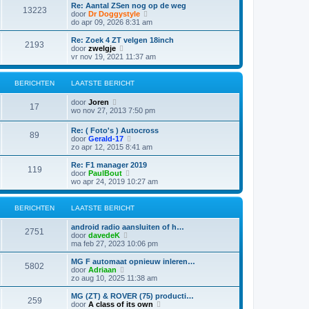
i
t
Re: Aantal ZSen nog op de weg
r
t
13223
j
B
door
Dr Doggystyle
i
e
k
e
do apr 09, 2026 8:31 am
c
b
l
k
h
e
a
i
t
Re: Zoek 4 ZT velgen 18inch
r
2193
a
j
B
door
zwelgje
i
t
k
e
vr nov 19, 2021 11:37 am
c
s
l
k
h
t
a
i
t
e
a
j
BERICHTEN
LAATSTE BERICHT
b
t
k
e
s
l
B
door
Joren
r
t
a
17
e
wo nov 27, 2013 7:50 pm
i
e
a
k
c
b
t
i
h
e
Re: ( Foto's ) Autocross
s
89
j
t
r
B
door
Gerald-17
t
k
i
e
zo apr 12, 2015 8:41 am
e
l
c
k
b
a
h
i
e
Re: F1 manager 2019
a
119
t
j
r
B
door
PaulBout
t
k
i
e
wo apr 24, 2019 10:27 am
s
l
c
k
t
a
h
i
e
a
t
j
BERICHTEN
LAATSTE BERICHT
b
t
k
e
s
l
r
android radio aansluiten of h…
t
a
2751
i
B
door
davedeK
e
a
c
e
ma feb 27, 2023 10:06 pm
b
t
h
k
e
s
t
i
MG F automaat opnieuw inleren…
r
t
5802
j
B
door
Adriaan
i
e
k
e
zo aug 10, 2025 11:38 am
c
b
l
k
h
e
a
i
t
MG (ZT) & ROVER (75) producti…
r
259
a
j
B
door
A class of its own
i
t