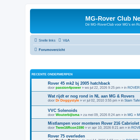
MG-Rover Club Ne
Dé MG-RoverClub voor MG's en Ro
Snelle links
V&A
Forumoverzicht
RECENTE ONDERWERPEN
Rover 45 mk2 bj 2005 hatchback
door
passion4power
» wo jul 22, 2026 9:25 pm » in
ROVER
Wat rijdt er nog rond in NL aan MG & Rovers
door
Dr Doggystyle
» vr jul 02, 2010 3:55 pm » in
Stam Tafe
VVC Solenoids
door
Wouterbijlsma
» za mei 09, 2026 8:24 am » in
MG
»
M
Mistlampen voor monteren Rover 216 Cabriolet
door
Twee16Rcon1590
» vr apr 10, 2026 8:21 am » in
ROV
Rover 75 overleden