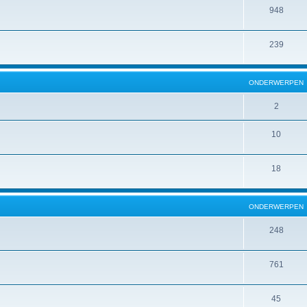
948
239
ONDERWERPEN
2
10
18
ONDERWERPEN
248
761
45