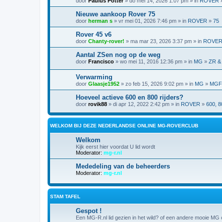
door
Paulus Potter
» do mei 14, 2026 1:07 pm » in
ROVER
Nieuwe aankoop Rover 75
door
herman s
» vr mei 01, 2026 7:46 pm » in
ROVER
»
75
Rover 45 v6
door
Chanty-rover!
» ma mar 23, 2026 3:37 pm » in
ROVE
Aantal ZSen nog op de weg
door
Francisco
» wo mei 11, 2016 12:36 pm » in
MG
»
ZR &
Verwarming
door
Glaasje1952
» zo feb 15, 2026 9:02 pm » in
MG
»
MGF,
Hoeveel actieve 600 en 800 rijders?
door
rovik88
» di apr 12, 2022 2:42 pm » in
ROVER
»
600, 8
WELKOM BIJ DEZE NEDERLANDSE ONLINE MG-ROVERCLUB
Welkom
Kijk eerst hier voordat U lid wordt
Moderator:
mg-r.nl
Mededeling van de beheerders
Moderator:
mg-r.nl
STAM TAFEL
Gespot !
Een MG-R.nl lid gezien in het wild? of een andere mooie MG o