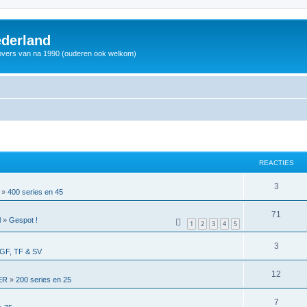
derland
vers van na 1990 (ouderen ook welkom)
REACTIES
3
»
400 series en 45
71
l
»
Gespot !
1
2
3
4
5
3
GF, TF & SV
12
ER
»
200 series en 25
7