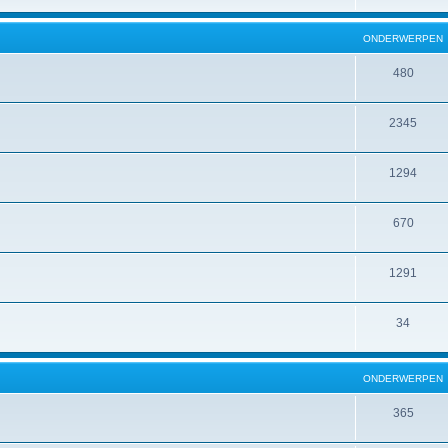
ONDERWERPEN
480
2345
1294
670
1291
34
ONDERWERPEN
365