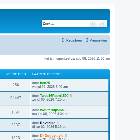
Zoek
Uitgebreid zoeken
Registreer
Aanmelden
Het is momenteel za aug 08, 2026 11:30 am
WEERGAVES
LAATSTE BERICHT
door
ben25
256
wo jul 29, 2026 8:40 am
door
Twee16Rcon1590
94447
zo jul 05, 2026 7:20 pm
door
Wouterbijlsma
1397
ma jun 08, 2026 4:34 pm
door
Roverlike
2337
di jun 02, 2026 5:19 am
door
Dr Doggystyle
1823
zo mei 31, 2026 10:17 pm