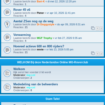
Laatste bericht door
Bart-K
«
di mei 12, 2026 12:20 pm
Reacties:
1
Rover 45 v6
Laatste bericht door
Pieter
«
vr apr 10, 2026 11:41 pm
Reacties:
4
Aantal ZSen nog op de weg
Laatste bericht door
Dr Doggystyle
«
do apr 09, 2026 8:31 am
Reacties:
21
1
2
Verwarming
Laatste bericht door
MGF Trophy
«
vr feb 27, 2026 9:35 am
Reacties:
4
Hoeveel actieve 600 en 800 rijders?
Laatste bericht door
mrvie
«
vr feb 13, 2026 5:05 pm
Reacties:
21
1
2
WELKOM Bij deze Nederlandse Online MG-Roverclub
Welkom
Kijk eerst hier voordat U lid wordt
Moderator:
mg-r.nl
Onderwerpen:
2
Mededeling van de beheerders
Moderator:
mg-r.nl
Onderwerpen:
8
Stam Tafel