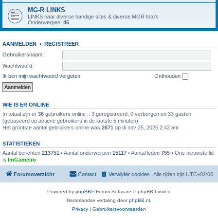
MG-R LINKS
LINKS naar diverse handige sites & diverse MGR foto's
Onderwerpen:
45
AANMELDEN
•
REGISTREER
Gebruikersnaam:
Wachtwoord:
Ik ben mijn wachtwoord vergeten
Onthouden
WIE IS ER ONLINE
In totaal zijn er
36
gebruikers online :: 3 geregistreerd, 0 verborgen en 33 gasten
(gebaseerd op actieve gebruikers in de laatste 5 minuten)
Het grootste aantal gebruikers online was
2671
op di nov 25, 2025 2:42 am
STATISTIEKEN
Aantal berichten
213751
• Aantal onderwerpen
15117
• Aantal leden
755
• Ons nieuwste lid
is
ImGameiro
Forumoverzicht
Contact
Verwijder cookies
Alle tijden zijn
UTC+02:00
Powered by
phpBB
® Forum Software © phpBB Limited
Nederlandse vertaling door
phpBB.nl
.
Privacy
|
Gebruikersvoorwaarden