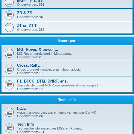
MGF, TF & SV
Onderwerpen:
365
ZR & ZS
Onderwerpen:
948
ZT en ZT-T
Onderwerpen:
239
Motorsport
MG, Rover, X-power....
MG-Rover gerelateerd in Motorsport..
Onderwerpen:
2
Cross, Rally...
Cross ...gravel, modder, gras....boom,sloot..
Onderwerpen:
10
F1, BTCC, DTM, DNRT, enz.
Zoals de titel... niet MG-Rover gerelateerd in motorsport
Onderwerpen:
18
Tech - Info
I.C.E
vragen, antwoorden, tips en foto's van en over Car-Hifi
Onderwerpen:
248
Tech Info
Technische informatie over MG's en Rovers.
Onderwerpen:
761