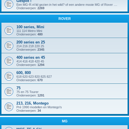
Gespot !
Een MG-R.nl lid gezien in het wild? of een andere mooie MG of Rover ....
Onderwerpen:
2269
ROVER
100 series, Mini
111 114 Metro Mini
Onderwerpen:
480
200 series en 25
214 216 218 220 25
Onderwerpen:
2345
400 series en 45
414 416 418 420 45
Onderwerpen:
1294
600, 800
618 620 623 820 825 827
Onderwerpen:
670
75
75 en 75 Tourer
Onderwerpen:
1291
213, 216, Montego
Pré 1990 modellen en Montego's
Onderwerpen:
34
MG