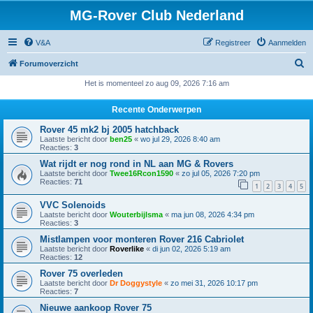
MG-Rover Club Nederland
V&A
Registreer
Aanmelden
Z
Forumoverzicht
o
Het is momenteel zo aug 09, 2026 7:16 am
e
Recente Onderwerpen
k
Rover 45 mk2 bj 2005 hatchback
Laatste bericht door
ben25
«
wo jul 29, 2026 8:40 am
Reacties:
3
Wat rijdt er nog rond in NL aan MG & Rovers
Laatste bericht door
Twee16Rcon1590
«
zo jul 05, 2026 7:20 pm
Reacties:
71
1
2
3
4
5
VVC Solenoids
Laatste bericht door
Wouterbijlsma
«
ma jun 08, 2026 4:34 pm
Reacties:
3
Mistlampen voor monteren Rover 216 Cabriolet
Laatste bericht door
Roverlike
«
di jun 02, 2026 5:19 am
Reacties:
12
Rover 75 overleden
Laatste bericht door
Dr Doggystyle
«
zo mei 31, 2026 10:17 pm
Reacties:
7
Nieuwe aankoop Rover 75