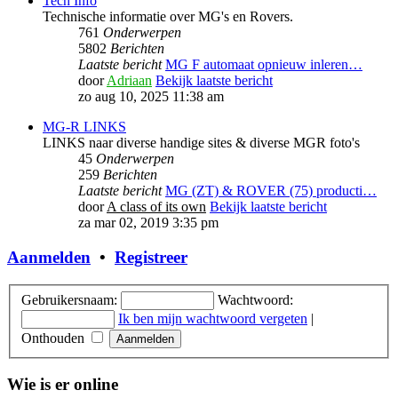
Tech Info
Technische informatie over MG's en Rovers.
761
Onderwerpen
5802
Berichten
Laatste bericht
MG F automaat opnieuw inleren…
door
Adriaan
Bekijk laatste bericht
zo aug 10, 2025 11:38 am
MG-R LINKS
LINKS naar diverse handige sites & diverse MGR foto's
45
Onderwerpen
259
Berichten
Laatste bericht
MG (ZT) & ROVER (75) producti…
door
A class of its own
Bekijk laatste bericht
za mar 02, 2019 3:35 pm
Aanmelden
•
Registreer
Gebruikersnaam:
Wachtwoord:
Ik ben mijn wachtwoord vergeten
|
Onthouden
Wie is er online