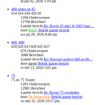
di jun 02, 2026 5:19 am
400 series en 45
414 416 418 420 45
1294
Onderwerpen
12768
Berichten
Laatste bericht
Re: Rover 45 mk2 bj 2005 hatc…
door
ben25
Bekijk laatste bericht
wo jul 29, 2026 8:40 am
600, 800
618 620 623 820 825 827
670
Onderwerpen
5688
Berichten
Laatste bericht
Re: Hoeveel actieve 600 en 80…
door
mrvie
Bekijk laatste bericht
vr feb 13, 2026 5:05 pm
75
75 en 75 Tourer
1291
Onderwerpen
12981
Berichten
Laatste bericht
Re: Rover 75 overleden
door
Dr Doggystyle
Bekijk laatste bericht
zo mei 31, 2026 10:17 pm