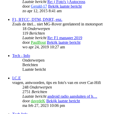
Laatste bericht
Re: ( Foto's ) Autocross
door
Gerald-17
Bekijk laatste bericht
zo apr 12, 2015 8:41 am
F1, BTCC, DTM, DNRT, enz.
Zoals de titel... niet MG-Rover gerelateerd in motorsport
18
Onderwerpen
119
Berichten
Laatste bericht
Re: F1 manager 2019
door
PaulBout
Bekijk laatste bericht
wo apr 24, 2019 10:27 am
Tech - Info
Onderwerpen
Berichten
Laatste bericht
I.C.E
vragen, antwoorden, tips en foto's van en over Car-Hifi
248
Onderwerpen
2751
Berichten
Laatste bericht
android radio aansluiten of h…
door
davedeK
Bekijk laatste bericht
ma feb 27, 2023 10:06 pm