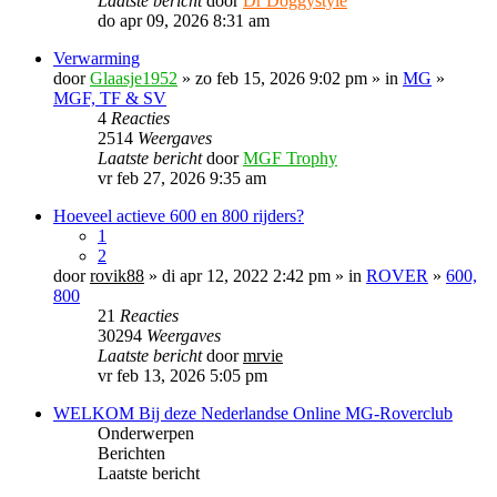
Laatste bericht
door
Dr Doggystyle
do apr 09, 2026 8:31 am
Verwarming
door
Glaasje1952
» zo feb 15, 2026 9:02 pm » in
MG
»
MGF, TF & SV
4
Reacties
2514
Weergaves
Laatste bericht
door
MGF Trophy
vr feb 27, 2026 9:35 am
Hoeveel actieve 600 en 800 rijders?
1
2
door
rovik88
» di apr 12, 2022 2:42 pm » in
ROVER
»
600,
800
21
Reacties
30294
Weergaves
Laatste bericht
door
mrvie
vr feb 13, 2026 5:05 pm
WELKOM Bij deze Nederlandse Online MG-Roverclub
Onderwerpen
Berichten
Laatste bericht