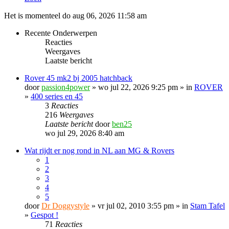
Het is momenteel do aug 06, 2026 11:58 am
Recente Onderwerpen
Reacties
Weergaves
Laatste bericht
Rover 45 mk2 bj 2005 hatchback
door
passion4power
» wo jul 22, 2026 9:25 pm » in
ROVER
»
400 series en 45
3
Reacties
216
Weergaves
Laatste bericht
door
ben25
wo jul 29, 2026 8:40 am
Wat rijdt er nog rond in NL aan MG & Rovers
1
2
3
4
5
door
Dr Doggystyle
» vr jul 02, 2010 3:55 pm » in
Stam Tafel
»
Gespot !
71
Reacties