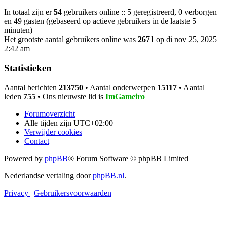
In totaal zijn er
54
gebruikers online :: 5 geregistreerd, 0 verborgen
en 49 gasten (gebaseerd op actieve gebruikers in de laatste 5
minuten)
Het grootste aantal gebruikers online was
2671
op di nov 25, 2025
2:42 am
Statistieken
Aantal berichten
213750
• Aantal onderwerpen
15117
• Aantal
leden
755
• Ons nieuwste lid is
ImGameiro
Forumoverzicht
Alle tijden zijn
UTC+02:00
Verwijder cookies
Contact
Powered by
phpBB
® Forum Software © phpBB Limited
Nederlandse vertaling door
phpBB.nl
.
Privacy
|
Gebruikersvoorwaarden