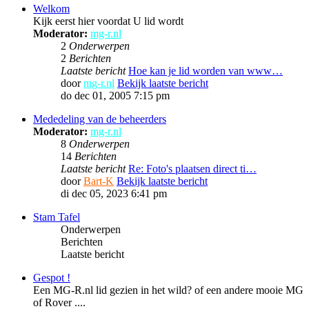
Welkom
Kijk eerst hier voordat U lid wordt
Moderator:
mg-r.nl
2
Onderwerpen
2
Berichten
Laatste bericht
Hoe kan je lid worden van www…
door
mg-r.nl
Bekijk laatste bericht
do dec 01, 2005 7:15 pm
Mededeling van de beheerders
Moderator:
mg-r.nl
8
Onderwerpen
14
Berichten
Laatste bericht
Re: Foto's plaatsen direct ti…
door
Bart-K
Bekijk laatste bericht
di dec 05, 2023 6:41 pm
Stam Tafel
Onderwerpen
Berichten
Laatste bericht
Gespot !
Een MG-R.nl lid gezien in het wild? of een andere mooie MG
of Rover ....