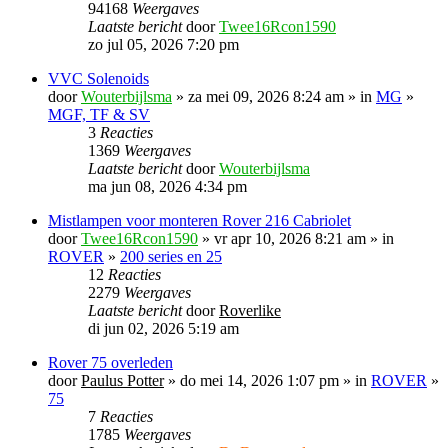
94168
Weergaves
Laatste bericht
door
Twee16Rcon1590
zo jul 05, 2026 7:20 pm
VVC Solenoids
door
Wouterbijlsma
» za mei 09, 2026 8:24 am » in
MG
»
MGF, TF & SV
3
Reacties
1369
Weergaves
Laatste bericht
door
Wouterbijlsma
ma jun 08, 2026 4:34 pm
Mistlampen voor monteren Rover 216 Cabriolet
door
Twee16Rcon1590
» vr apr 10, 2026 8:21 am » in
ROVER
»
200 series en 25
12
Reacties
2279
Weergaves
Laatste bericht
door
Roverlike
di jun 02, 2026 5:19 am
Rover 75 overleden
door
Paulus Potter
» do mei 14, 2026 1:07 pm » in
ROVER
»
75
7
Reacties
1785
Weergaves