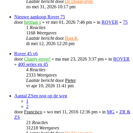
Laatste bericht
door
Dr Doggystyle
zo mei 31, 2026 10:17 pm
Nieuwe aankoop Rover 75
door
herman s
» vr mei 01, 2026 7:46 pm » in
ROVER
»
75
1
Reacties
1168
Weergaves
Laatste bericht
door
Bart-K
di mei 12, 2026 12:20 pm
Rover 45 v6
door
Chanty-rover!
» ma mar 23, 2026 3:37 pm » in
ROVER
»
400 series en 45
4
Reacties
2333
Weergaves
Laatste bericht
door
Pieter
vr apr 10, 2026 11:41 pm
Aantal ZSen nog op de weg
1
2
door
Francisco
» wo mei 11, 2016 12:36 pm » in
MG
»
ZR &
ZS
21
Reacties
31218
Weergaves