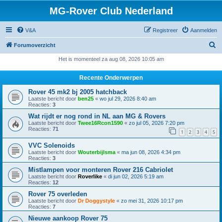
MG-Rover Club Nederland
V&A
Registreer
Aanmelden
Z
Forumoverzicht
o
Het is momenteel za aug 08, 2026 10:05 am
e
Recente Onderwerpen
k
Rover 45 mk2 bj 2005 hatchback
Laatste bericht door
ben25
«
wo jul 29, 2026 8:40 am
Reacties:
3
Wat rijdt er nog rond in NL aan MG & Rovers
Laatste bericht door
Twee16Rcon1590
«
zo jul 05, 2026 7:20 pm
Reacties:
71
1
2
3
4
5
VVC Solenoids
Laatste bericht door
Wouterbijlsma
«
ma jun 08, 2026 4:34 pm
Reacties:
3
Mistlampen voor monteren Rover 216 Cabriolet
Laatste bericht door
Roverlike
«
di jun 02, 2026 5:19 am
Reacties:
12
Rover 75 overleden
Laatste bericht door
Dr Doggystyle
«
zo mei 31, 2026 10:17 pm
Reacties:
7
Nieuwe aankoop Rover 75