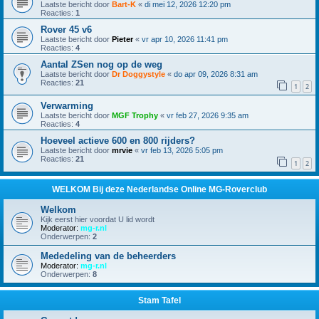
Laatste bericht door
Bart-K
«
di mei 12, 2026 12:20 pm
Reacties:
1
Rover 45 v6
Laatste bericht door
Pieter
«
vr apr 10, 2026 11:41 pm
Reacties:
4
Aantal ZSen nog op de weg
Laatste bericht door
Dr Doggystyle
«
do apr 09, 2026 8:31 am
Reacties:
21
1
2
Verwarming
Laatste bericht door
MGF Trophy
«
vr feb 27, 2026 9:35 am
Reacties:
4
Hoeveel actieve 600 en 800 rijders?
Laatste bericht door
mrvie
«
vr feb 13, 2026 5:05 pm
Reacties:
21
1
2
WELKOM Bij deze Nederlandse Online MG-Roverclub
Welkom
Kijk eerst hier voordat U lid wordt
Moderator:
mg-r.nl
Onderwerpen:
2
Mededeling van de beheerders
Moderator:
mg-r.nl
Onderwerpen:
8
Stam Tafel