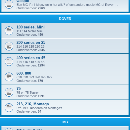
Gespot !
Een MG-R.nl lid gezien in het wild? of een andere mooie MG of Rover ....
Onderwerpen:
2269
ROVER
100 series, Mini
111 114 Metro Mini
Onderwerpen:
480
200 series en 25
214 216 218 220 25
Onderwerpen:
2345
400 series en 45
414 416 418 420 45
Onderwerpen:
1294
600, 800
618 620 623 820 825 827
Onderwerpen:
670
75
75 en 75 Tourer
Onderwerpen:
1291
213, 216, Montego
Pré 1990 modellen en Montego's
Onderwerpen:
34
MG