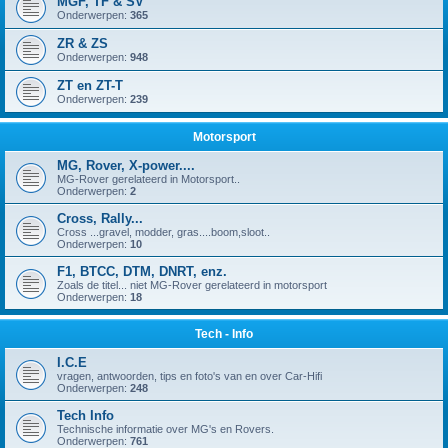
MGF, TF & SV
Onderwerpen:
365
ZR & ZS
Onderwerpen:
948
ZT en ZT-T
Onderwerpen:
239
Motorsport
MG, Rover, X-power....
MG-Rover gerelateerd in Motorsport..
Onderwerpen:
2
Cross, Rally...
Cross ...gravel, modder, gras....boom,sloot..
Onderwerpen:
10
F1, BTCC, DTM, DNRT, enz.
Zoals de titel... niet MG-Rover gerelateerd in motorsport
Onderwerpen:
18
Tech - Info
I.C.E
vragen, antwoorden, tips en foto's van en over Car-Hifi
Onderwerpen:
248
Tech Info
Technische informatie over MG's en Rovers.
Onderwerpen:
761