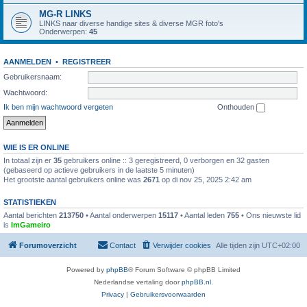
MG-R LINKS
LINKS naar diverse handige sites & diverse MGR foto's
Onderwerpen:
45
AANMELDEN
•
REGISTREER
Gebruikersnaam:
Wachtwoord:
Ik ben mijn wachtwoord vergeten
Onthouden
WIE IS ER ONLINE
In totaal zijn er
35
gebruikers online :: 3 geregistreerd, 0 verborgen en 32 gasten
(gebaseerd op actieve gebruikers in de laatste 5 minuten)
Het grootste aantal gebruikers online was
2671
op di nov 25, 2025 2:42 am
STATISTIEKEN
Aantal berichten
213750
• Aantal onderwerpen
15117
• Aantal leden
755
• Ons nieuwste lid
is
ImGameiro
Forumoverzicht
Contact
Verwijder cookies
Alle tijden zijn
UTC+02:00
Powered by
phpBB
® Forum Software © phpBB Limited
Nederlandse vertaling door
phpBB.nl
.
Privacy
|
Gebruikersvoorwaarden