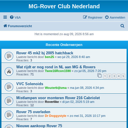
MG-Rover Club Nederland
V&A
Registreer
Aanmelden
Z
Forumoverzicht
o
Het is momenteel zo aug 09, 2026 8:56 am
e
Recente Onderwerpen
k
Rover 45 mk2 bj 2005 hatchback
Laatste bericht door
ben25
«
wo jul 29, 2026 8:40 am
Reacties:
3
Wat rijdt er nog rond in NL aan MG & Rovers
Laatste bericht door
Twee16Rcon1590
«
zo jul 05, 2026 7:20 pm
Reacties:
71
1
2
3
4
5
VVC Solenoids
Laatste bericht door
Wouterbijlsma
«
ma jun 08, 2026 4:34 pm
Reacties:
3
Mistlampen voor monteren Rover 216 Cabriolet
Laatste bericht door
Roverlike
«
di jun 02, 2026 5:19 am
Reacties:
12
Rover 75 overleden
Laatste bericht door
Dr Doggystyle
«
zo mei 31, 2026 10:17 pm
Reacties:
7
Nieuwe aankoop Rover 75