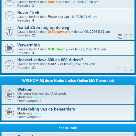
Laatste bericht door
Bart-K
«
di mei 12, 2026 12:20 pm
Reacties:
1
Rover 45 v6
Laatste bericht door
Pieter
«
vr apr 10, 2026 11:41 pm
Reacties:
4
Aantal ZSen nog op de weg
Laatste bericht door
Dr Doggystyle
«
do apr 09, 2026 8:31 am
Reacties:
21
1
2
Verwarming
Laatste bericht door
MGF Trophy
«
vr feb 27, 2026 9:35 am
Reacties:
4
Hoeveel actieve 600 en 800 rijders?
Laatste bericht door
mrvie
«
vr feb 13, 2026 5:05 pm
Reacties:
21
1
2
WELKOM Bij deze Nederlandse Online MG-Roverclub
Welkom
Kijk eerst hier voordat U lid wordt
Moderator:
mg-r.nl
Onderwerpen:
2
Mededeling van de beheerders
Moderator:
mg-r.nl
Onderwerpen:
8
Stam Tafel