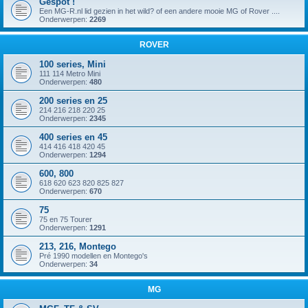
Gespot !
Een MG-R.nl lid gezien in het wild? of een andere mooie MG of Rover ....
Onderwerpen:
2269
ROVER
100 series, Mini
111 114 Metro Mini
Onderwerpen:
480
200 series en 25
214 216 218 220 25
Onderwerpen:
2345
400 series en 45
414 416 418 420 45
Onderwerpen:
1294
600, 800
618 620 623 820 825 827
Onderwerpen:
670
75
75 en 75 Tourer
Onderwerpen:
1291
213, 216, Montego
Pré 1990 modellen en Montego's
Onderwerpen:
34
MG