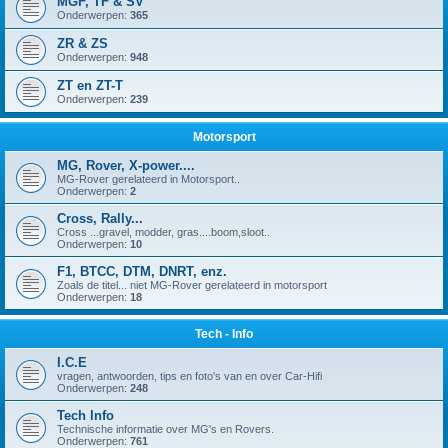
MGF, TF & SV
Onderwerpen:
365
ZR & ZS
Onderwerpen:
948
ZT en ZT-T
Onderwerpen:
239
Motorsport
MG, Rover, X-power....
MG-Rover gerelateerd in Motorsport..
Onderwerpen:
2
Cross, Rally...
Cross ...gravel, modder, gras....boom,sloot..
Onderwerpen:
10
F1, BTCC, DTM, DNRT, enz.
Zoals de titel... niet MG-Rover gerelateerd in motorsport
Onderwerpen:
18
Tech - Info
I.C.E
vragen, antwoorden, tips en foto's van en over Car-Hifi
Onderwerpen:
248
Tech Info
Technische informatie over MG's en Rovers.
Onderwerpen:
761