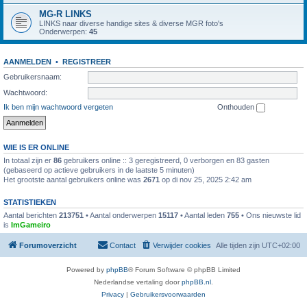
MG-R LINKS
LINKS naar diverse handige sites & diverse MGR foto's
Onderwerpen:
45
AANMELDEN
•
REGISTREER
Gebruikersnaam:
Wachtwoord:
Ik ben mijn wachtwoord vergeten
Onthouden
WIE IS ER ONLINE
In totaal zijn er
86
gebruikers online :: 3 geregistreerd, 0 verborgen en 83 gasten
(gebaseerd op actieve gebruikers in de laatste 5 minuten)
Het grootste aantal gebruikers online was
2671
op di nov 25, 2025 2:42 am
STATISTIEKEN
Aantal berichten
213751
• Aantal onderwerpen
15117
• Aantal leden
755
• Ons nieuwste lid
is
ImGameiro
Forumoverzicht
Contact
Verwijder cookies
Alle tijden zijn
UTC+02:00
Powered by
phpBB
® Forum Software © phpBB Limited
Nederlandse vertaling door
phpBB.nl
.
Privacy
|
Gebruikersvoorwaarden