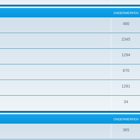
ONDERWERPEN
480
2345
1294
670
1291
34
ONDERWERPEN
365