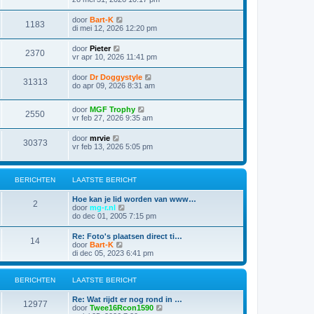
door
Bart-K
1183
di mei 12, 2026 12:20 pm
door
Pieter
2370
vr apr 10, 2026 11:41 pm
door
Dr Doggystyle
31313
do apr 09, 2026 8:31 am
door
MGF Trophy
2550
vr feb 27, 2026 9:35 am
door
mrvie
30373
vr feb 13, 2026 5:05 pm
BERICHTEN
LAATSTE BERICHT
Hoe kan je lid worden van www…
2
B
door
mg-r.nl
e
do dec 01, 2005 7:15 pm
k
i
Re: Foto's plaatsen direct ti…
14
j
B
door
Bart-K
k
e
di dec 05, 2023 6:41 pm
l
k
a
i
a
j
BERICHTEN
LAATSTE BERICHT
t
k
s
l
Re: Wat rijdt er nog rond in …
t
a
12977
B
door
Twee16Rcon1590
e
a