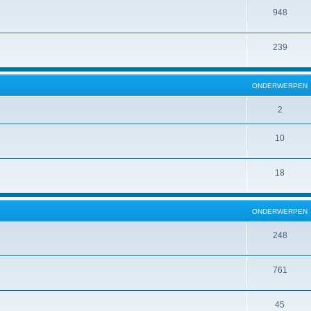
948
239
ONDERWERPEN
2
10
18
ONDERWERPEN
248
761
45