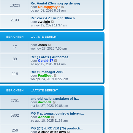
s
i
t
Re: Aantal ZSen nog op de weg
r
t
13223
j
B
door
Dr Doggystyle
i
e
k
e
do apr 09, 2026 8:31 am
c
b
l
k
h
e
a
i
t
Re: Zoek 4 ZT velgen 18inch
r
2193
a
j
B
door
zwelgje
i
t
k
e
vr nov 19, 2021 11:37 am
c
s
l
k
h
t
a
i
t
e
a
j
BERICHTEN
LAATSTE BERICHT
b
t
k
e
s
l
B
door
Joren
r
t
a
17
e
wo nov 27, 2013 7:50 pm
i
e
a
k
c
b
t
i
h
e
Re: ( Foto's ) Autocross
s
89
j
t
r
B
door
Gerald-17
t
k
i
e
zo apr 12, 2015 8:41 am
e
l
c
k
b
a
h
i
e
Re: F1 manager 2019
a
119
t
j
r
B
door
PaulBout
t
k
i
e
wo apr 24, 2019 10:27 am
s
l
c
k
t
a
h
i
e
a
t
j
BERICHTEN
LAATSTE BERICHT
b
t
k
e
s
l
r
android radio aansluiten of h…
t
a
2751
i
B
door
davedeK
e
a
c
e
ma feb 27, 2023 10:06 pm
b
t
h
k
e
s
t
i
MG F automaat opnieuw inleren…
r
t
5802
j
B
door
Adriaan
i
e
k
e
zo aug 10, 2025 11:38 am
c
b
l
k
h
e
a
i
t
MG (ZT) & ROVER (75) producti…
r
259
a
j
B
door
A class of its own
i