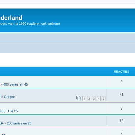
derland
vers van na 1990 (ouderen ook welkom)
REACTIES
3
»
400 series en 45
71
l
»
Gespot !
1
2
3
4
5
3
GF, TF & SV
12
ER
»
200 series en 25
7