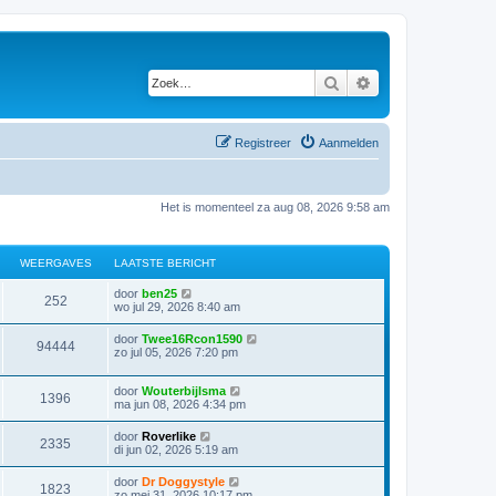
Zoek
Uitgebreid zoeken
Registreer
Aanmelden
Het is momenteel za aug 08, 2026 9:58 am
WEERGAVES
LAATSTE BERICHT
door
ben25
252
wo jul 29, 2026 8:40 am
door
Twee16Rcon1590
94444
zo jul 05, 2026 7:20 pm
door
Wouterbijlsma
1396
ma jun 08, 2026 4:34 pm
door
Roverlike
2335
di jun 02, 2026 5:19 am
door
Dr Doggystyle
1823
zo mei 31, 2026 10:17 pm