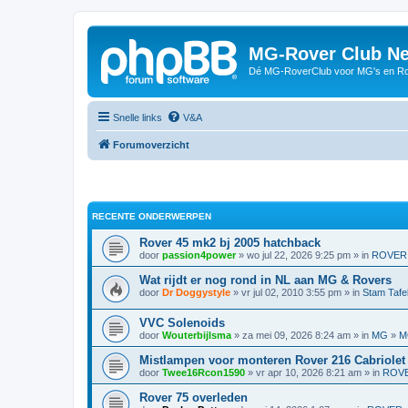
MG-Rover Club Ne
Dé MG-RoverClub voor MG's en Ro
Snelle links
V&A
Forumoverzicht
RECENTE ONDERWERPEN
Rover 45 mk2 bj 2005 hatchback
door
passion4power
» wo jul 22, 2026 9:25 pm » in
ROVER
Wat rijdt er nog rond in NL aan MG & Rovers
door
Dr Doggystyle
» vr jul 02, 2010 3:55 pm » in
Stam Tafe
VVC Solenoids
door
Wouterbijlsma
» za mei 09, 2026 8:24 am » in
MG
»
M
Mistlampen voor monteren Rover 216 Cabriolet
door
Twee16Rcon1590
» vr apr 10, 2026 8:21 am » in
ROV
Rover 75 overleden