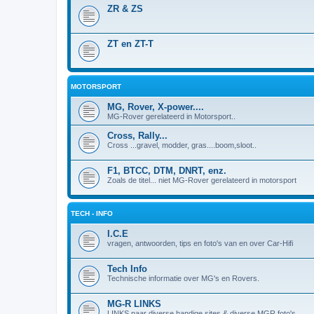
ZR & ZS
ZT en ZT-T
MOTORSPORT
MG, Rover, X-power....
MG-Rover gerelateerd in Motorsport..
Cross, Rally...
Cross ...gravel, modder, gras....boom,sloot..
F1, BTCC, DTM, DNRT, enz.
Zoals de titel... niet MG-Rover gerelateerd in motorsport
TECH - INFO
I.C.E
vragen, antwoorden, tips en foto's van en over Car-Hifi
Tech Info
Technische informatie over MG's en Rovers.
MG-R LINKS
LINKS naar diverse handige sites & diverse MGR foto's