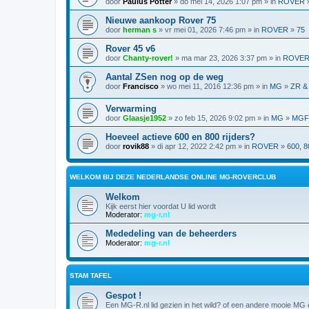
door
Paulus Potter
» do mei 14, 2026 1:07 pm » in
ROVER
Nieuwe aankoop Rover 75
door
herman s
» vr mei 01, 2026 7:46 pm » in
ROVER
»
75
Rover 45 v6
door
Chanty-rover!
» ma mar 23, 2026 3:37 pm » in
ROVE
Aantal ZSen nog op de weg
door
Francisco
» wo mei 11, 2016 12:36 pm » in
MG
»
ZR &
Verwarming
door
Glaasje1952
» zo feb 15, 2026 9:02 pm » in
MG
»
MGF,
Hoeveel actieve 600 en 800 rijders?
door
rovik88
» di apr 12, 2022 2:42 pm » in
ROVER
»
600, 8
WELKOM BIJ DEZE NEDERLANDSE ONLINE MG-ROVERCLUB
Welkom
Kijk eerst hier voordat U lid wordt
Moderator:
mg-r.nl
Mededeling van de beheerders
Moderator:
mg-r.nl
STAM TAFEL
Gespot !
Een MG-R.nl lid gezien in het wild? of een andere mooie MG o