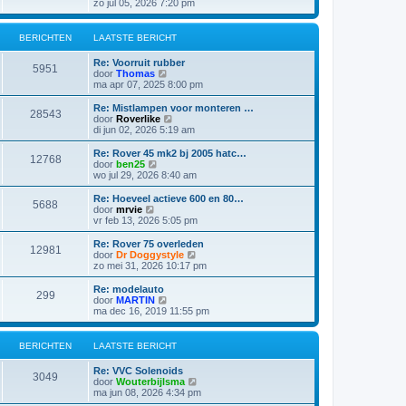
e
zo jul 05, 2026 7:20 pm
b
t
k
e
s
i
r
t
j
i
BERICHTEN
LAATSTE BERICHT
e
k
c
b
l
h
e
Re: Voorruit rubber
a
5951
t
r
B
door
Thomas
a
i
e
ma apr 07, 2025 8:00 pm
t
c
k
s
h
i
Re: Mistlampen voor monteren …
t
28543
t
j
B
door
Roverlike
e
k
e
di jun 02, 2026 5:19 am
b
l
k
e
a
i
Re: Rover 45 mk2 bj 2005 hatc…
r
12768
a
j
B
door
ben25
i
t
k
e
wo jul 29, 2026 8:40 am
c
s
l
k
h
t
a
i
t
Re: Hoeveel actieve 600 en 80…
e
5688
a
j
B
door
mrvie
b
t
k
e
vr feb 13, 2026 5:05 pm
e
s
l
k
r
t
a
i
Re: Rover 75 overleden
i
e
12981
a
j
B
door
Dr Doggystyle
c
b
t
k
e
zo mei 31, 2026 10:17 pm
h
e
s
l
k
t
r
t
a
i
Re: modelauto
i
e
299
a
j
B
door
MARTIN
c
b
t
k
e
ma dec 16, 2019 11:55 pm
h
e
s
l
k
t
r
t
a
i
i
e
a
j
BERICHTEN
LAATSTE BERICHT
c
b
t
k
h
e
s
l
t
Re: VVC Solenoids
r
t
a
3049
B
door
Wouterbijlsma
i
e
a
e
ma jun 08, 2026 4:34 pm
c
b
t
k
h
e