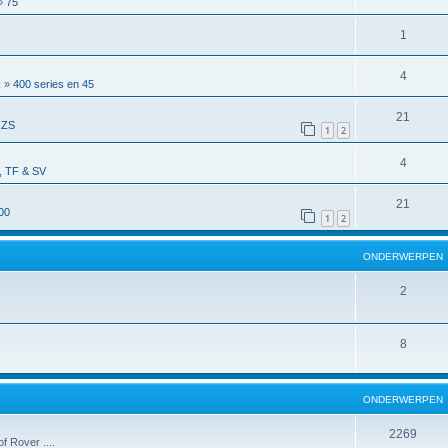
»
75
1
4
R
»
400 series en 45
21
 ZS
1
2
4
 TF & SV
21
00
1
2
ONDERWERPEN
2
8
ONDERWERPEN
2269
f Rover ....