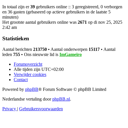
In totaal zijn er
39
gebruikers online :: 3 geregistreerd, 0 verborgen
en 36 gasten (gebaseerd op actieve gebruikers in de laatste 5
minuten)
Het grootste aantal gebruikers online was
2671
op di nov 25, 2025
2:42 am
Statistieken
Aantal berichten
213750
• Aantal onderwerpen
15117
• Aantal
leden
755
• Ons nieuwste lid is
ImGameiro
Forumoverzicht
Alle tijden zijn
UTC+02:00
Verwijder cookies
Contact
Powered by
phpBB
® Forum Software © phpBB Limited
Nederlandse vertaling door
phpBB.nl
.
Privacy
|
Gebruikersvoorwaarden