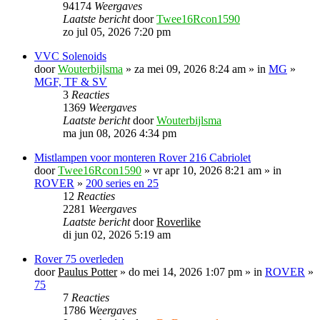
94174
Weergaves
Laatste bericht
door
Twee16Rcon1590
zo jul 05, 2026 7:20 pm
VVC Solenoids
door
Wouterbijlsma
» za mei 09, 2026 8:24 am » in
MG
»
MGF, TF & SV
3
Reacties
1369
Weergaves
Laatste bericht
door
Wouterbijlsma
ma jun 08, 2026 4:34 pm
Mistlampen voor monteren Rover 216 Cabriolet
door
Twee16Rcon1590
» vr apr 10, 2026 8:21 am » in
ROVER
»
200 series en 25
12
Reacties
2281
Weergaves
Laatste bericht
door
Roverlike
di jun 02, 2026 5:19 am
Rover 75 overleden
door
Paulus Potter
» do mei 14, 2026 1:07 pm » in
ROVER
»
75
7
Reacties
1786
Weergaves