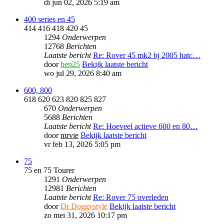
di jun 02, 2026 5:19 am
400 series en 45
414 416 418 420 45
1294
Onderwerpen
12768
Berichten
Laatste bericht
Re: Rover 45 mk2 bj 2005 hatc…
door
ben25
Bekijk laatste bericht
wo jul 29, 2026 8:40 am
600, 800
618 620 623 820 825 827
670
Onderwerpen
5688
Berichten
Laatste bericht
Re: Hoeveel actieve 600 en 80…
door
mrvie
Bekijk laatste bericht
vr feb 13, 2026 5:05 pm
75
75 en 75 Tourer
1291
Onderwerpen
12981
Berichten
Laatste bericht
Re: Rover 75 overleden
door
Dr Doggystyle
Bekijk laatste bericht
zo mei 31, 2026 10:17 pm