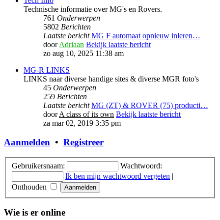
Tech Info
Technische informatie over MG's en Rovers.
761
Onderwerpen
5802
Berichten
Laatste bericht
MG F automaat opnieuw inleren…
door
Adriaan
Bekijk laatste bericht
zo aug 10, 2025 11:38 am
MG-R LINKS
LINKS naar diverse handige sites & diverse MGR foto's
45
Onderwerpen
259
Berichten
Laatste bericht
MG (ZT) & ROVER (75) producti…
door
A class of its own
Bekijk laatste bericht
za mar 02, 2019 3:35 pm
Aanmelden
•
Registreer
Gebruikersnaam:
Wachtwoord:
Ik ben mijn wachtwoord vergeten
|
Onthouden
Wie is er online