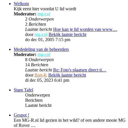
Welkom
Kijk eerst hier voordat U lid wordt
Moderator:
mg-r.nl
2
Onderwerpen
2
Berichten
Laatste bericht
Hoe kan je lid worden van www…
door
mg-r.nl
Bekijk laatste bericht
do dec 01, 2005 7:15 pm
Mededeling van de beheerders
Moderator:
mg-r.nl
8
Onderwerpen
14
Berichten
Laatste bericht
Re: Foto's plaatsen direct ti…
door
Bart-K
Bekijk laatste bericht
di dec 05, 2023 6:41 pm
Stam Tafel
Onderwerpen
Berichten
Laatste bericht
Gespot !
Een MG-R.nl lid gezien in het wild? of een andere mooie MG
of Rover ....