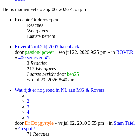
Het is momenteel do aug 06, 2026 4:53 pm
Recente Onderwerpen
Reacties
Weergaves
Laatste bericht
Rover 45 mk2 bj 2005 hatchback
door
passion4power
» wo jul 22, 2026 9:25 pm » in
ROVER
»
400 series en 45
3
Reacties
217
Weergaves
Laatste bericht
door
ben25
wo jul 29, 2026 8:40 am
Wat rijdt er nog rond in NL aan MG & Rovers
1
2
3
4
5
door
Dr Doggystyle
» vr jul 02, 2010 3:55 pm » in
Stam Tafel
»
Gespot !
71
Reacties