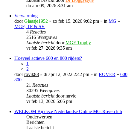
Laatste bericht
door
Dr Doggystyle
do apr 09, 2026 8:31 am
Verwarming
door
Glaasje1952
» zo feb 15, 2026 9:02 pm » in
MG
»
MGF, TF & SV
4
Reacties
2516
Weergaves
Laatste bericht
door
MGF Trophy
vr feb 27, 2026 9:35 am
Hoeveel actieve 600 en 800 rijders?
1
2
door
rovik88
» di apr 12, 2022 2:42 pm » in
ROVER
»
600,
800
21
Reacties
30295
Weergaves
Laatste bericht
door
mrvie
vr feb 13, 2026 5:05 pm
WELKOM Bij deze Nederlandse Online MG-Roverclub
Onderwerpen
Berichten
Laatste bericht