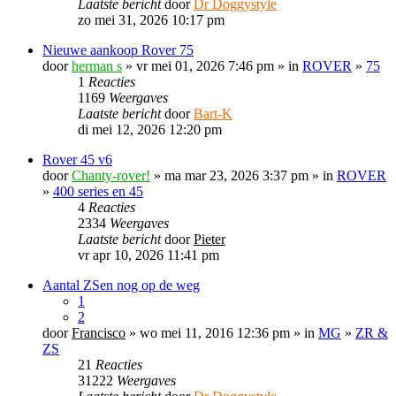
Laatste bericht
door
Dr Doggystyle
zo mei 31, 2026 10:17 pm
Nieuwe aankoop Rover 75
door
herman s
» vr mei 01, 2026 7:46 pm » in
ROVER
»
75
1
Reacties
1169
Weergaves
Laatste bericht
door
Bart-K
di mei 12, 2026 12:20 pm
Rover 45 v6
door
Chanty-rover!
» ma mar 23, 2026 3:37 pm » in
ROVER
»
400 series en 45
4
Reacties
2334
Weergaves
Laatste bericht
door
Pieter
vr apr 10, 2026 11:41 pm
Aantal ZSen nog op de weg
1
2
door
Francisco
» wo mei 11, 2016 12:36 pm » in
MG
»
ZR &
ZS
21
Reacties
31222
Weergaves