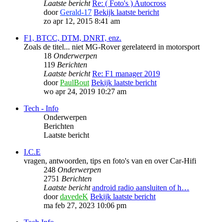
Laatste bericht
Re: ( Foto's ) Autocross
door
Gerald-17
Bekijk laatste bericht
zo apr 12, 2015 8:41 am
F1, BTCC, DTM, DNRT, enz.
Zoals de titel... niet MG-Rover gerelateerd in motorsport
18
Onderwerpen
119
Berichten
Laatste bericht
Re: F1 manager 2019
door
PaulBout
Bekijk laatste bericht
wo apr 24, 2019 10:27 am
Tech - Info
Onderwerpen
Berichten
Laatste bericht
I.C.E
vragen, antwoorden, tips en foto's van en over Car-Hifi
248
Onderwerpen
2751
Berichten
Laatste bericht
android radio aansluiten of h…
door
davedeK
Bekijk laatste bericht
ma feb 27, 2023 10:06 pm