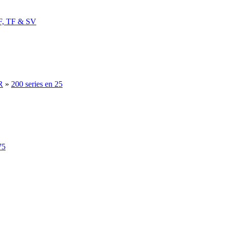
, TF & SV
R
»
200 series en 25
75