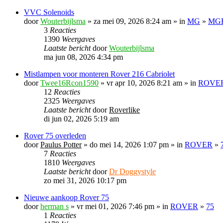
VVC Solenoids
door
Wouterbijlsma
» za mei 09, 2026 8:24 am » in
MG
»
MGF
3
Reacties
1390
Weergaves
Laatste bericht
door
Wouterbijlsma
ma jun 08, 2026 4:34 pm
Mistlampen voor monteren Rover 216 Cabriolet
door
Twee16Rcon1590
» vr apr 10, 2026 8:21 am » in
ROVE
12
Reacties
2325
Weergaves
Laatste bericht
door
Roverlike
di jun 02, 2026 5:19 am
Rover 75 overleden
door
Paulus Potter
» do mei 14, 2026 1:07 pm » in
ROVER
»
7
Reacties
1810
Weergaves
Laatste bericht
door
Dr Doggystyle
zo mei 31, 2026 10:17 pm
Nieuwe aankoop Rover 75
door
herman s
» vr mei 01, 2026 7:46 pm » in
ROVER
»
75
1
Reacties