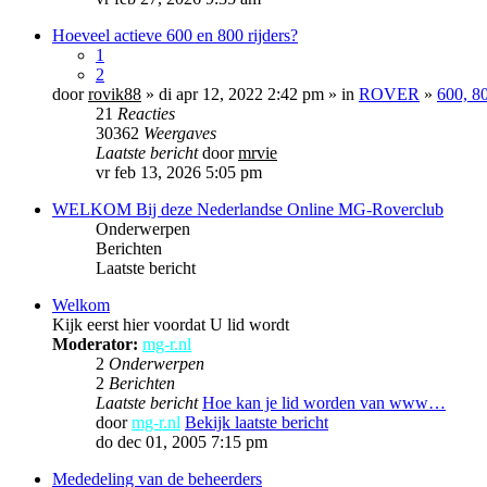
Hoeveel actieve 600 en 800 rijders?
1
2
door
rovik88
» di apr 12, 2022 2:42 pm » in
ROVER
»
600, 8
21
Reacties
30362
Weergaves
Laatste bericht
door
mrvie
vr feb 13, 2026 5:05 pm
WELKOM Bij deze Nederlandse Online MG-Roverclub
Onderwerpen
Berichten
Laatste bericht
Welkom
Kijk eerst hier voordat U lid wordt
Moderator:
mg-r.nl
2
Onderwerpen
2
Berichten
Laatste bericht
Hoe kan je lid worden van www…
door
mg-r.nl
Bekijk laatste bericht
do dec 01, 2005 7:15 pm
Mededeling van de beheerders