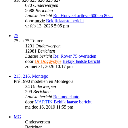
618 620 623 820 825 827
670
Onderwerpen
5688
Berichten
Laatste bericht
Re: Hoeveel actieve 600 en 80…
door
mrvie
Bekijk laatste bericht
vr feb 13, 2026 5:05 pm
75
75 en 75 Tourer
1291
Onderwerpen
12981
Berichten
Laatste bericht
Re: Rover 75 overleden
door
Dr Doggystyle
Bekijk laatste bericht
zo mei 31, 2026 10:17 pm
213, 216, Montego
Pré 1990 modellen en Montego's
34
Onderwerpen
299
Berichten
Laatste bericht
Re: modelauto
door
MARTIN
Bekijk laatste bericht
ma dec 16, 2019 11:55 pm
MG
Onderwerpen
Berichten