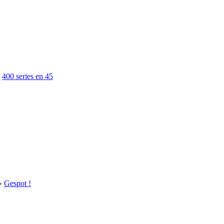
»
400 series en 45
»
Gespot !