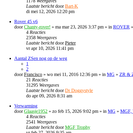
1178
Weergaves
Laatste bericht
door
Bart-K
di mei 12, 2026 12:20 pm
Rover 45 v6
door
Chanty-rover!
» ma mar 23, 2026 3:37 pm » in
ROVER
4
Reacties
2358
Weergaves
Laatste bericht
door
Pieter
vr apr 10, 2026 11:41 pm
Aantal ZSen nog op de weg
1
2
door
Francisco
» wo mei 11, 2016 12:36 pm » in
MG
»
ZR & 
21
Reacties
31295
Weergaves
Laatste bericht
door
Dr Doggystyle
do apr 09, 2026 8:31 am
Verwarming
door
Glaasje1952
» zo feb 15, 2026 9:02 pm » in
MG
»
MGF, 
4
Reacties
2541
Weergaves
Laatste bericht
door
MGF Trophy
vr feb 27, 2026 9:35 am