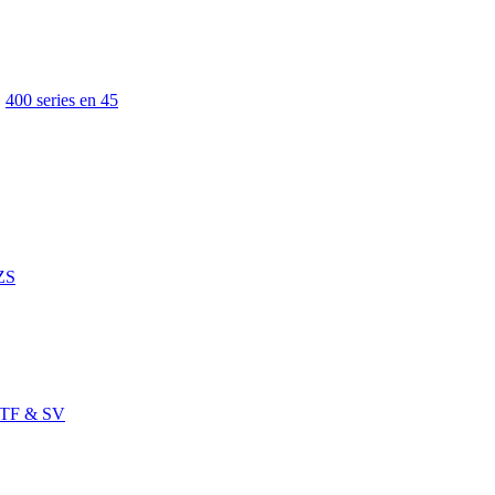
»
400 series en 45
ZS
TF & SV