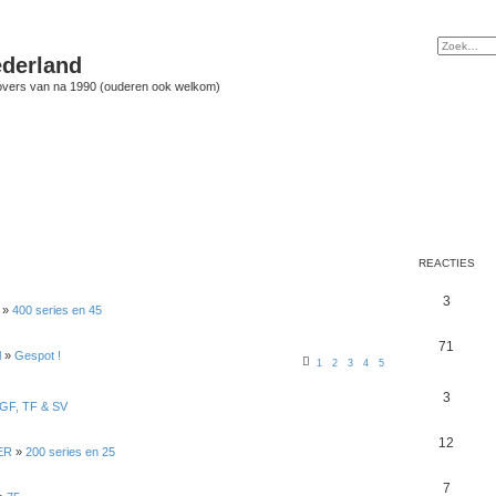
derland
vers van na 1990 (ouderen ook welkom)
REACTIES
3
»
400 series en 45
71
l
»
Gespot !
1
2
3
4
5
3
GF, TF & SV
12
ER
»
200 series en 25
7