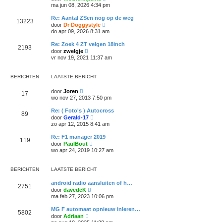
b
e
t
ma jun 08, 2026 4:34 pm
h
e
k
s
t
r
i
t
Re: Aantal ZSen nog op de weg
i
13223
j
e
B
door
Dr Doggystyle
c
k
b
e
do apr 09, 2026 8:31 am
h
l
e
k
t
a
r
i
Re: Zoek 4 ZT velgen 18inch
a
i
2193
j
B
t
door
zwelgje
c
k
e
s
vr nov 19, 2021 11:37 am
h
l
k
t
t
a
i
e
a
j
b
BERICHTEN
LAATSTE BERICHT
t
k
e
s
l
r
t
B
door
Joren
a
i
17
e
e
a
wo nov 27, 2013 7:50 pm
c
b
k
t
h
e
i
s
t
Re: ( Foto's ) Autocross
r
89
j
t
B
door
Gerald-17
i
k
e
e
zo apr 12, 2015 8:41 am
c
l
b
k
h
a
e
i
t
Re: F1 manager 2019
a
r
119
j
B
t
door
PaulBout
i
k
e
s
wo apr 24, 2019 10:27 am
c
l
k
t
h
a
i
e
t
a
j
b
BERICHTEN
LAATSTE BERICHT
t
k
e
s
l
r
t
android radio aansluiten of h…
a
i
2751
e
B
door
davedeK
a
c
b
e
t
ma feb 27, 2023 10:06 pm
h
e
k
s
t
r
i
t
MG F automaat opnieuw inleren…
i
5802
j
e
B
door
Adriaan
c
k
b
e