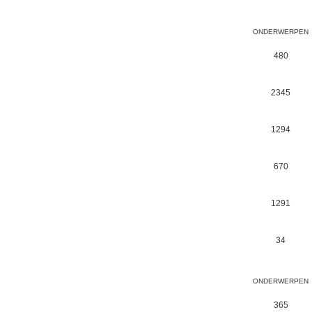
ONDERWERPEN
480
2345
1294
670
1291
34
ONDERWERPEN
365