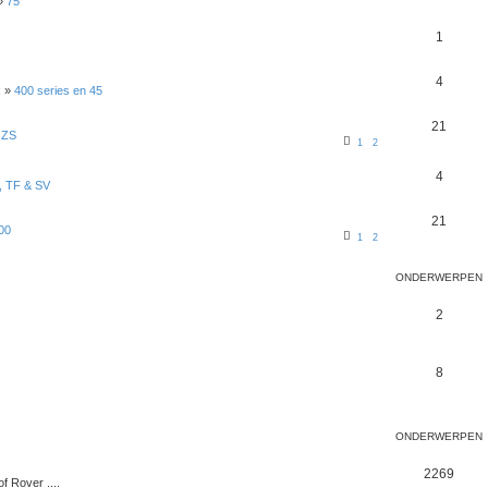
»
75
1
4
R
»
400 series en 45
21
 ZS
1
2
4
 TF & SV
21
00
1
2
ONDERWERPEN
2
8
ONDERWERPEN
2269
f Rover ....