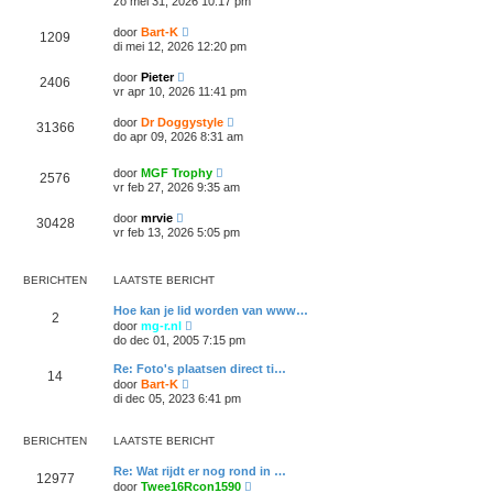
zo mei 31, 2026 10:17 pm
door
Bart-K
1209
di mei 12, 2026 12:20 pm
door
Pieter
2406
vr apr 10, 2026 11:41 pm
door
Dr Doggystyle
31366
do apr 09, 2026 8:31 am
door
MGF Trophy
2576
vr feb 27, 2026 9:35 am
door
mrvie
30428
vr feb 13, 2026 5:05 pm
BERICHTEN
LAATSTE BERICHT
Hoe kan je lid worden van www…
2
B
door
mg-r.nl
e
do dec 01, 2005 7:15 pm
k
i
Re: Foto's plaatsen direct ti…
14
j
B
door
Bart-K
k
e
di dec 05, 2023 6:41 pm
l
k
a
i
a
j
BERICHTEN
LAATSTE BERICHT
t
k
s
l
t
Re: Wat rijdt er nog rond in …
a
12977
e
B
door
Twee16Rcon1590
a