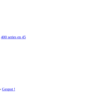
»
400 series en 45
»
Gespot !