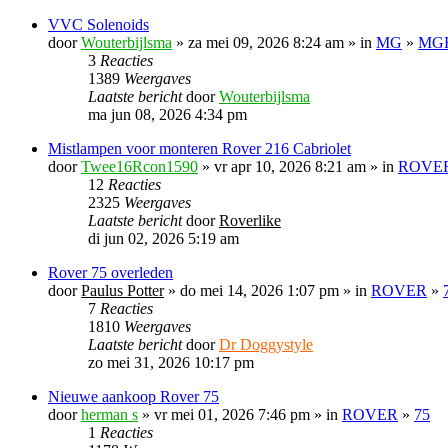
VVC Solenoids
door
Wouterbijlsma
» za mei 09, 2026 8:24 am » in
MG
»
MGF
3
Reacties
1389
Weergaves
Laatste bericht
door
Wouterbijlsma
ma jun 08, 2026 4:34 pm
Mistlampen voor monteren Rover 216 Cabriolet
door
Twee16Rcon1590
» vr apr 10, 2026 8:21 am » in
ROVE
12
Reacties
2325
Weergaves
Laatste bericht
door
Roverlike
di jun 02, 2026 5:19 am
Rover 75 overleden
door
Paulus Potter
» do mei 14, 2026 1:07 pm » in
ROVER
»
7
Reacties
1810
Weergaves
Laatste bericht
door
Dr Doggystyle
zo mei 31, 2026 10:17 pm
Nieuwe aankoop Rover 75
door
herman s
» vr mei 01, 2026 7:46 pm » in
ROVER
»
75
1
Reacties