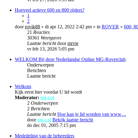
Hoeveel actieve 600 en 800 rijders?
1
2
door
rovik88
» di apr 12, 2022 2:42 pm » in
ROVER
»
600, 8
21
Reacties
30361
Weergaves
Laatste bericht
door
mrvie
vr feb 13, 2026 5:05 pm
WELKOM Bij deze Nederlandse Online MG-Roverclub
Onderwerpen
Berichten
Laatste bericht
Welkom
Kijk eerst hier voordat U lid wordt
Moderator:
mg-r.nl
2
Onderwerpen
2
Berichten
Laatste bericht
Hoe kan je lid worden van www…
door
mg-r.nl
Bekijk laatste bericht
do dec 01, 2005 7:15 pm
Mededeling van de beheerders