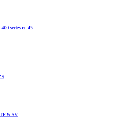
»
400 series en 45
ZS
TF & SV