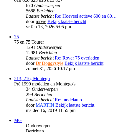
618 620 623 820 825 827
670
Onderwerpen
5688
Berichten
Laatste bericht
Re: Hoeveel actieve 600 en 80…
door
mrvie
Bekijk laatste bericht
vr feb 13, 2026 5:05 pm
75
75 en 75 Tourer
1291
Onderwerpen
12981
Berichten
Laatste bericht
Re: Rover 75 overleden
door
Dr Doggystyle
Bekijk laatste bericht
zo mei 31, 2026 10:17 pm
213, 216, Montego
Pré 1990 modellen en Montego's
34
Onderwerpen
299
Berichten
Laatste bericht
Re: modelauto
door
MARTIN
Bekijk laatste bericht
ma dec 16, 2019 11:55 pm
MG
Onderwerpen
Berichten