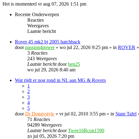
Het is momenteel vr aug 07, 2026 1:51 pm
Recente Onderwerpen
Reacties
Weergaves
Laatste bericht
Rover 45 mk2 bj 2005 hatchback
door
passion4power
» wo jul 22, 2026 9:25 pm » in
ROVER
3
Reacties
243
Weergaves
Laatste bericht
door
ben25
wo jul 29, 2026 8:40 am
Wat rijdt er nog rond in NL aan MG & Rovers
1
2
3
4
5
door
Dr Doggystyle
» vr jul 02, 2010 3:55 pm » in
Stam Tafel
71
Reacties
94289
Weergaves
Laatste bericht
door
Twee16Rcon1590
zo jul 05, 2026 7:20 pm