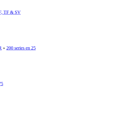
, TF & SV
R
»
200 series en 25
75