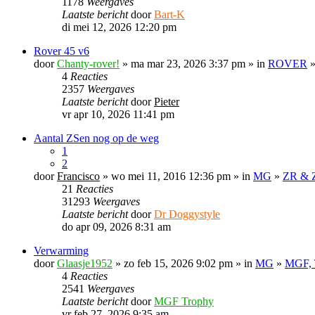
1178
Weergaves
Laatste bericht
door
Bart-K
di mei 12, 2026 12:20 pm
Rover 45 v6
door
Chanty-rover!
» ma mar 23, 2026 3:37 pm » in
ROVER
4
Reacties
2357
Weergaves
Laatste bericht
door
Pieter
vr apr 10, 2026 11:41 pm
Aantal ZSen nog op de weg
1
2
door
Francisco
» wo mei 11, 2016 12:36 pm » in
MG
»
ZR & 
21
Reacties
31293
Weergaves
Laatste bericht
door
Dr Doggystyle
do apr 09, 2026 8:31 am
Verwarming
door
Glaasje1952
» zo feb 15, 2026 9:02 pm » in
MG
»
MGF, 
4
Reacties
2541
Weergaves
Laatste bericht
door
MGF Trophy
vr feb 27, 2026 9:35 am