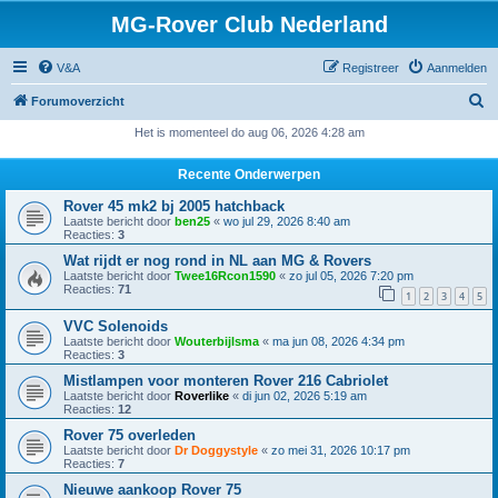
MG-Rover Club Nederland
V&A
Registreer
Aanmelden
Z
Forumoverzicht
o
Het is momenteel do aug 06, 2026 4:28 am
e
Recente Onderwerpen
k
Rover 45 mk2 bj 2005 hatchback
Laatste bericht door
ben25
«
wo jul 29, 2026 8:40 am
Reacties:
3
Wat rijdt er nog rond in NL aan MG & Rovers
Laatste bericht door
Twee16Rcon1590
«
zo jul 05, 2026 7:20 pm
Reacties:
71
1
2
3
4
5
VVC Solenoids
Laatste bericht door
Wouterbijlsma
«
ma jun 08, 2026 4:34 pm
Reacties:
3
Mistlampen voor monteren Rover 216 Cabriolet
Laatste bericht door
Roverlike
«
di jun 02, 2026 5:19 am
Reacties:
12
Rover 75 overleden
Laatste bericht door
Dr Doggystyle
«
zo mei 31, 2026 10:17 pm
Reacties:
7
Nieuwe aankoop Rover 75