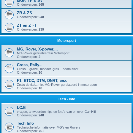
MGF, TF & SV
Onderwerpen:
365
ZR & ZS
Onderwerpen:
948
ZT en ZT-T
Onderwerpen:
239
Motorsport
MG, Rover, X-power....
MG-Rover gerelateerd in Motorsport..
Onderwerpen:
2
Cross, Rally...
Cross ...gravel, modder, gras....boom,sloot..
Onderwerpen:
10
F1, BTCC, DTM, DNRT, enz.
Zoals de titel... niet MG-Rover gerelateerd in motorsport
Onderwerpen:
18
Tech - Info
I.C.E
vragen, antwoorden, tips en foto's van en over Car-Hifi
Onderwerpen:
248
Tech Info
Technische informatie over MG's en Rovers.
Onderwerpen:
761