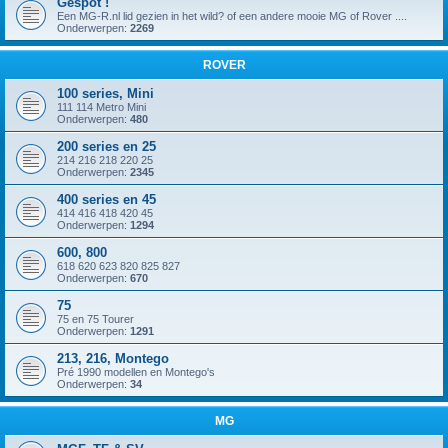
Gespot !
Een MG-R.nl lid gezien in het wild? of een andere mooie MG of Rover ....
Onderwerpen:
2269
ROVER
100 series, Mini
111 114 Metro Mini
Onderwerpen:
480
200 series en 25
214 216 218 220 25
Onderwerpen:
2345
400 series en 45
414 416 418 420 45
Onderwerpen:
1294
600, 800
618 620 623 820 825 827
Onderwerpen:
670
75
75 en 75 Tourer
Onderwerpen:
1291
213, 216, Montego
Pré 1990 modellen en Montego's
Onderwerpen:
34
MG