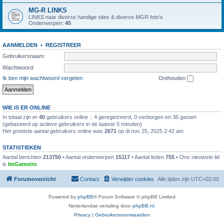
MG-R LINKS
LINKS naar diverse handige sites & diverse MGR foto's
Onderwerpen:
45
AANMELDEN
•
REGISTREER
Gebruikersnaam:
Wachtwoord:
Ik ben mijn wachtwoord vergeten
Onthouden
WIE IS ER ONLINE
In totaal zijn er
40
gebruikers online :: 4 geregistreerd, 0 verborgen en 36 gasten
(gebaseerd op actieve gebruikers in de laatste 5 minuten)
Het grootste aantal gebruikers online was
2671
op di nov 25, 2025 2:42 am
STATISTIEKEN
Aantal berichten
213750
• Aantal onderwerpen
15117
• Aantal leden
755
• Ons nieuwste lid
is
ImGameiro
Forumoverzicht
Contact
Verwijder cookies
Alle tijden zijn
UTC+02:00
Powered by
phpBB
® Forum Software © phpBB Limited
Nederlandse vertaling door
phpBB.nl
.
Privacy
|
Gebruikersvoorwaarden