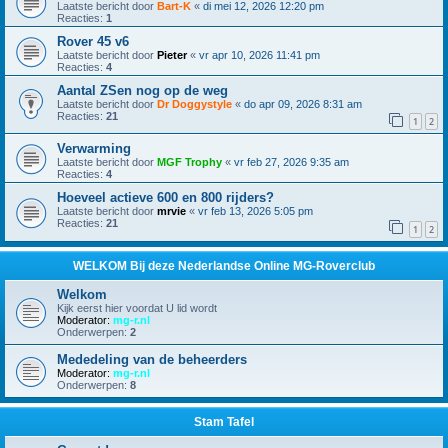
Laatste bericht door
Bart-K
«
di mei 12, 2026 12:20 pm
Reacties:
1
Rover 45 v6
Laatste bericht door
Pieter
«
vr apr 10, 2026 11:41 pm
Reacties:
4
Aantal ZSen nog op de weg
Laatste bericht door
Dr Doggystyle
«
do apr 09, 2026 8:31 am
Reacties:
21
1
2
Verwarming
Laatste bericht door
MGF Trophy
«
vr feb 27, 2026 9:35 am
Reacties:
4
Hoeveel actieve 600 en 800 rijders?
Laatste bericht door
mrvie
«
vr feb 13, 2026 5:05 pm
Reacties:
21
1
2
WELKOM Bij deze Nederlandse Online MG-Roverclub
Welkom
Kijk eerst hier voordat U lid wordt
Moderator:
mg-r.nl
Onderwerpen:
2
Mededeling van de beheerders
Moderator:
mg-r.nl
Onderwerpen:
8
Stam Tafel